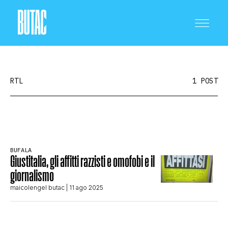
RTL
1 POST
CRONACA E POLITICA
BUFALA
Giustitalia, gli affitti razzisti e omofobi e il
SCIENZA E TECNOLOGIA
giornalismo
maicolengel butac
| 11 ago 2025
SALUTE E MEDICINA