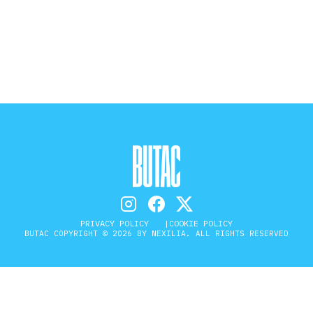
STORIA E CITAZIONI
INTRATTENIMENTO
COMPLOTTI, LEGGENDE URBANE ED
EVERGREEN
EDITORIALI
PRIVACY POLICY
COOKIE POLICY
BUTAC COPYRIGHT © 2026 BY NEXILIA. ALL RIGHTS RESERVED
TRUFFE E SOCIAL NETWORK