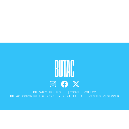
STORIA E CITAZIONI
INTRATTENIMENTO
COMPLOTTI, LEGGENDE URBANE ED
EVERGREEN
EDITORIALI
PRIVACY POLICY
COOKIE POLICY
BUTAC COPYRIGHT © 2026 BY NEXILIA. ALL RIGHTS RESERVED
TRUFFE E SOCIAL NETWORK