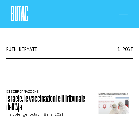
RUTH KIRYATI
1 POST
CRONACA E POLITICA
DISINFORMAZIONE
Israele, le vaccinazioni e il Tribunale
SCIENZA E TECNOLOGIA
dell’Aja
maicolengel butac
| 18 mar 2021
SALUTE E MEDICINA