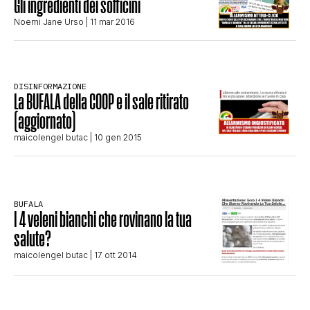
Gli ingredienti dei sofficini
STORIA E CITAZIONI
Noemi Jane Urso
| 11 mar 2016
INTRATTENIMENTO
DISINFORMAZIONE
La BUFALA della COOP e il sale ritirato
(aggiornato)
COMPLOTTI, LEGGENDE URBANE ED
maicolengel butac
| 10 gen 2015
EVERGREEN
BUFALA
I 4 veleni bianchi che rovinano la tua
EDITORIALI
salute?
maicolengel butac
| 17 ott 2014
TRUFFE E SOCIAL NETWORK