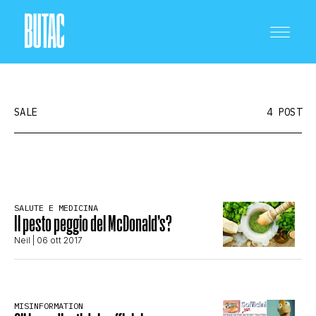
SALE
4 POST
CRONACA E POLITICA
SALUTE E MEDICINA
Il pesto peggio del McDonald’s?
SCIENZA E TECNOLOGIA
Neil
| 06 ott 2017
SALUTE E MEDICINA
MISINFORMATION