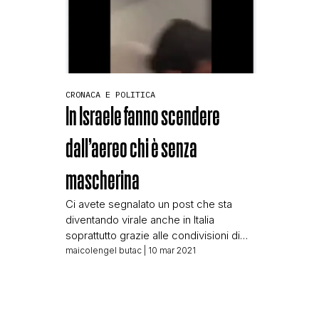
CRONACA E POLITICA
In Israele fanno scendere
dall’aereo chi è senza
mascherina
Ci avete segnalato un post che sta
diventando virale anche in Italia
soprattutto grazie alle condivisioni di
chi evita con attenzione ogni verifica
maicolengel butac
| 10 mar 2021
delle notizie. Il post mostra in allegato
un video in cui sono riprese delle
persone su un aereo, da quel che si
può sentire parlano quasi tutti in