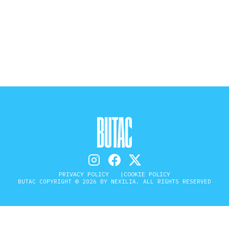
STORIA E CITAZIONI
INTRATTENIMENTO
COMPLOTTI, LEGGENDE URBANE ED
EVERGREEN
EDITORIALI
PRIVACY POLICY
COOKIE POLICY
BUTAC COPYRIGHT © 2026 BY NEXILIA. ALL RIGHTS RESERVED
TRUFFE E SOCIAL NETWORK