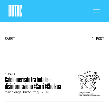
SARRI
1 POST
CRONACA E POLITICA
BUFALA
Calciomercato tra bufale e
SCIENZA E TECNOLOGIA
disinformazione #Sarri #Chelsea
maicolengel butac
| 12 giu 2019
SALUTE E MEDICINA