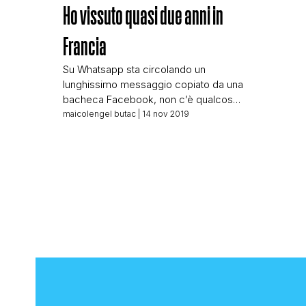
Ho vissuto quasi due anni in
Francia
Su Whatsapp sta circolando un
lunghissimo messaggio copiato da una
bacheca Facebook, non c’è qualcosa
da sbufalare, ma solo qualche
maicolengel butac
| 14 nov 2019
considerazione da fare. Spero avrete
voglia di perdere 5 minuti del vostro
tempo con me, in caso contrario qui
trovate le ultime bufale trattate. Ve ne
riporto il testo: Ho vissuto quasi due
anni in […]