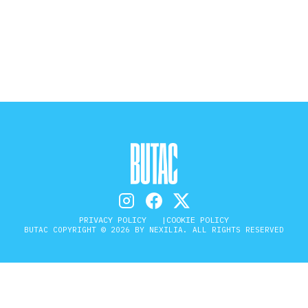
STORIA E CITAZIONI
INTRATTENIMENTO
COMPLOTTI, LEGGENDE URBANE ED
EVERGREEN
EDITORIALI
PRIVACY POLICY
COOKIE POLICY
BUTAC COPYRIGHT © 2026 BY NEXILIA. ALL RIGHTS RESERVED
TRUFFE E SOCIAL NETWORK