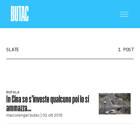
SLATE
1 POST
CRONACA E POLITICA
BUFALA
In Cina se s’investe qualcuno poi lo si
SCIENZA E TECNOLOGIA
ammazza…
maicolengel butac
| 02 ott 2015
SALUTE E MEDICINA