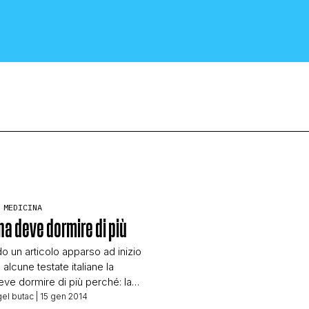
CRONACA E POLITICA
 MEDICINA
na deve dormire di più
SCIENZA E TECNOLOGIA
un articolo apparso ad inizio
alcune testate italiane la
SALUTE E MEDICINA
ve dormire di più perché: la
ve dormire più dell’uomo: il
el butac
| 15 gen 2014