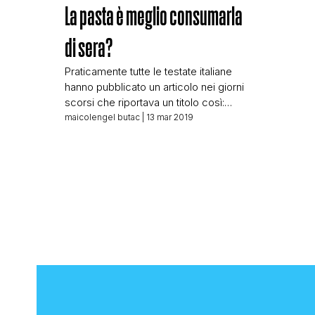
cervello 
La pasta è meglio consumarla
[Modalit
allora è
di sera?
intellige
dell’uom
Praticamente tutte le testate italiane
hanno pubblicato un articolo nei giorni
scorsi che riportava un titolo così:
Pasta di sera: non fa male anzi.
maicolengel butac
| 13 mar 2019
Combatte insonnia e non ingrassa Il
titolo scelto è quello usato da Sputnik
News (e già il fatto che l’agenzia filo
russa leader nella distribuzione di fake
news abbia riportato la […]