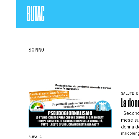
SONNO
SALUTE E
La don
Secondo 
mese su 
donna de
donna de
maicoleng
BUFALA