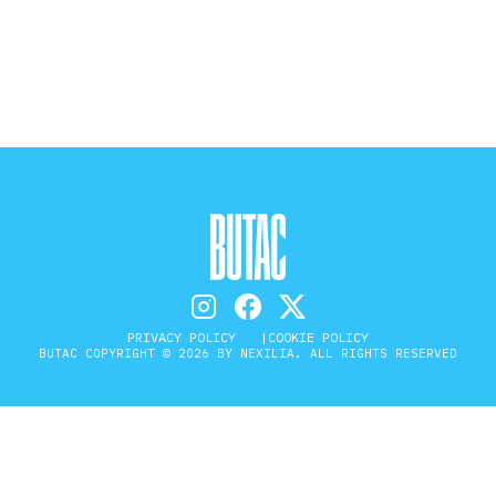
STORIA E CITAZIONI
INTRATTENIMENTO
COMPLOTTI, LEGGENDE URBANE ED
EVERGREEN
PRIVACY POLICY
COOKIE POLICY
EDITORIALI
BUTAC COPYRIGHT © 2026 BY NEXILIA. ALL RIGHTS RESERVED
TRUFFE E SOCIAL NETWORK