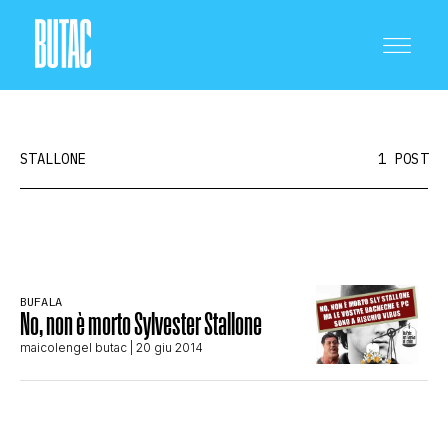
STALLONE
1 POST
CRONACA E POLITICA
BUFALA
No, non è morto Sylvester Stallone
SCIENZA E TECNOLOGIA
maicolengel butac
| 20 giu 2014
SALUTE E MEDICINA