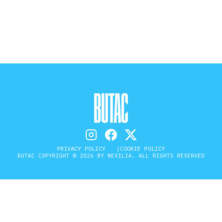
STORIA E CITAZIONI
INTRATTENIMENTO
COMPLOTTI, LEGGENDE URBANE ED
EVERGREEN
PRIVACY POLICY
COOKIE POLICY
EDITORIALI
BUTAC COPYRIGHT © 2026 BY NEXILIA. ALL RIGHTS RESERVED
TRUFFE E SOCIAL NETWORK