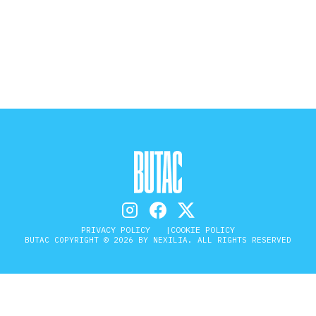
STORIA E CITAZIONI
INTRATTENIMENTO
COMPLOTTI, LEGGENDE URBANE ED
EVERGREEN
EDITORIALI
PRIVACY POLICY
COOKIE POLICY
BUTAC COPYRIGHT © 2026 BY NEXILIA. ALL RIGHTS RESERVED
TRUFFE E SOCIAL NETWORK