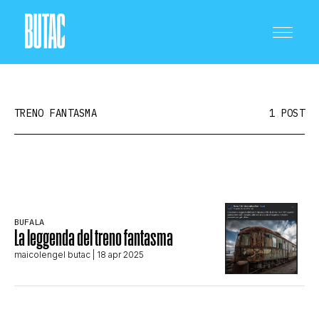
TRENO FANTASMA
1 POST
CRONACA E POLITICA
BUFALA
SCIENZA E TECNOLOGIA
La leggenda del treno fantasma
maicolengel butac
| 18 apr 2025
SALUTE E MEDICINA