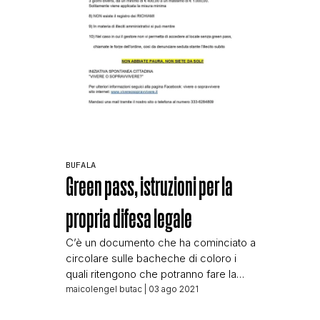
BUFALA
Green pass, istruzioni per la
propria difesa legale
C’è un documento che ha cominciato a
circolare sulle bacheche di coloro i
quali ritengono che potranno fare la
qualunque anche dopo che sarà
maicolengel butac
| 03 ago 2021
entrato in vigore il Green pass