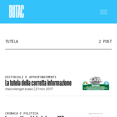
TUTELA
2 POST
CRONACA E POLITICA
EDITORIALI E APPROFONDIMENTI
La tutela della corretta informazione
SCIENZA E TECNOLOGIA
maicolengel butac
| 21 nov 2017
SALUTE E MEDICINA
CRONACA E POLITICA