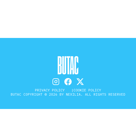
STORIA E CITAZIONI
INTRATTENIMENTO
COMPLOTTI, LEGGENDE URBANE ED
EVERGREEN
PRIVACY POLICY
COOKIE POLICY
EDITORIALI
BUTAC COPYRIGHT © 2026 BY NEXILIA. ALL RIGHTS RESERVED
TRUFFE E SOCIAL NETWORK