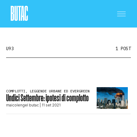
U93
1 POST
CRONACA E POLITICA
COMPLOTTI, LEGGENDE URBANE ED EVERGREEN
Undici Settembre: ipotesi di complotto
SCIENZA E TECNOLOGIA
maicolengel butac
| 11 set 2021
SALUTE E MEDICINA