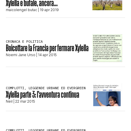
Xylella e bufale, ancora…
STORIA E CITAZIONI
maicolengel butac
| 19 apr 2019
INTRATTENIMENTO
CRONACA E POLITICA
Boicottare la Francia per fermare Xylella
COMPLOTTI, LEGGENDE URBANE ED
Noemi Jane Urso
| 14 apr 2015
EVERGREEN
COMPLOTTI, LEGGENDE URBANE ED EVERGREEN
EDITORIALI
Xylella parte 3: l’avventura continua
Neil
| 22 mar 2015
TRUFFE E SOCIAL NETWORK
COMPLOTTI, LEGGENDE URBANE ED EVERGREEN