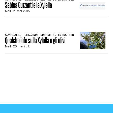
Sabina Guzzanti e la Xylella
CLIMA ED ENERGIA
Neil
| 21 mar 2015
CONTATTI
COMPLOTTI, LEGGENDE URBANE ED EVERGREEN
Qualche info sulla Xylella e gli ulivi
CHI SIAMO
Neil
| 20 mar 2015