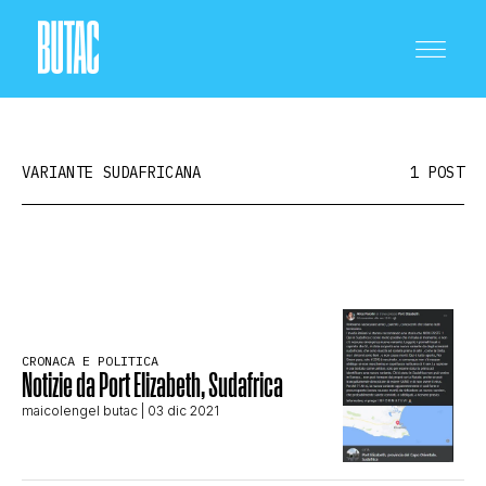
VARIANTE SUDAFRICANA
1 POST
CRONACA E POLITICA
SCIENZA E TECNOLOGIA
CRONACA E POLITICA
Notizie da Port Elizabeth, Sudafrica
maicolengel butac
| 03 dic 2021
SALUTE E MEDICINA