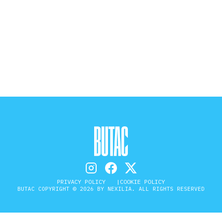
STORIA E CITAZIONI
INTRATTENIMENTO
COMPLOTTI, LEGGENDE URBANE ED
EVERGREEN
EDITORIALI
PRIVACY POLICY
COOKIE POLICY
BUTAC COPYRIGHT © 2026 BY NEXILIA. ALL RIGHTS RESERVED
TRUFFE E SOCIAL NETWORK