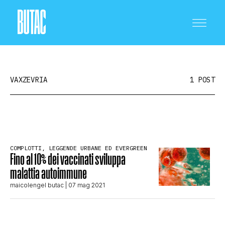
VAXZEVRIA
1 POST
CRONACA E POLITICA
COMPLOTTI, LEGGENDE URBANE ED EVERGREEN
Fino al 10% dei vaccinati sviluppa
SCIENZA E TECNOLOGIA
malattia autoimmune
maicolengel butac
| 07 mag 2021
SALUTE E MEDICINA