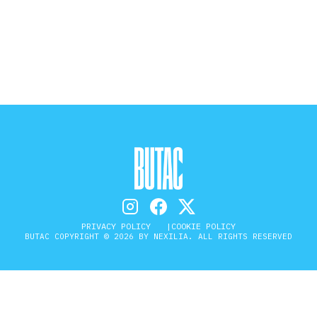
STORIA E CITAZIONI
INTRATTENIMENTO
COMPLOTTI, LEGGENDE URBANE ED
EVERGREEN
EDITORIALI
PRIVACY POLICY
COOKIE POLICY
BUTAC COPYRIGHT © 2026 BY NEXILIA. ALL RIGHTS RESERVED
TRUFFE E SOCIAL NETWORK