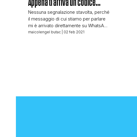
Appena ti arriva un codice…
Nessuna segnalazione stavolta, perché
il messaggio di cui stiamo per parlare
mi è arrivato direttamente su WhatsApp
e ho ritenuto utile scrivere due righe in
maicolengel butac
| 02 feb 2021
merito. Siamo di fronte a un classico
caso di truffa sulla celebre app di
messaggistica istantanea, o meglio di
tentativo di hackeraggio. Sì, perché il
messaggio che ho ricevuto serve […]