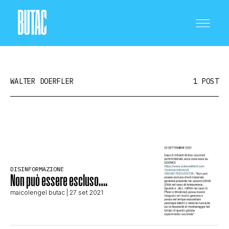
WALTER DOERFLER
1 POST
CRONACA E POLITICA
SCIENZA E TECNOLOGIA
DISINFORMAZIONE
Non può essere escluso….
maicolengel butac
| 27 set 2021
SALUTE E MEDICINA