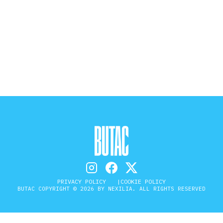
STORIA E CITAZIONI
INTRATTENIMENTO
COMPLOTTI, LEGGENDE URBANE ED
EVERGREEN
EDITORIALI
PRIVACY POLICY
COOKIE POLICY
BUTAC COPYRIGHT © 2026 BY NEXILIA. ALL RIGHTS RESERVED
TRUFFE E SOCIAL NETWORK