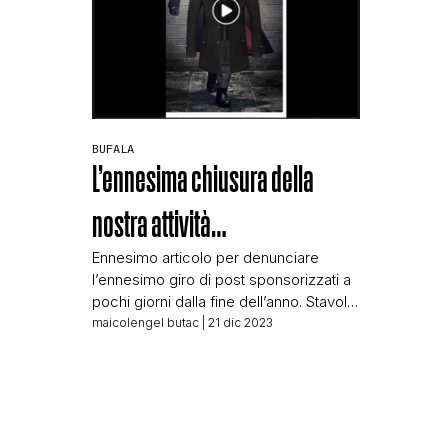
BUFALA
L’ennesima chiusura della
nostra attività…
Ennesimo articolo per denunciare
l’ennesimo giro di post sponsorizzati a
pochi giorni dalla fine dell’anno. Stavolta
il brand che circola è Zorrato Negozio,
maicolengel butac
| 21 dic 2023
che pubblica post sponsorizzati
accompagnati da immagini della serie
tv Peaky Blinders, e da questa
didascalia: Purtroppo annuncio con
tristezza la chiusura della nostra amata