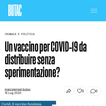
CRONACA E POLITICA
Un vaccino per COVID-19 da
distribuire senza
CRONACA E POLITICA
sperimentazione?
SCIENZA E TECNOLOGIA
maicolengel butac
0
0
15 Lug 2020
SALUTE E MEDICINA