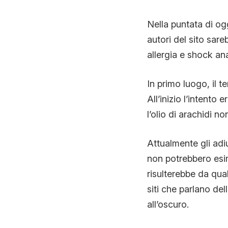
Nella puntata di ogg
autori del sito sar
allergia e shock ana
In primo luogo, il t
All’inizio l’intento 
l’olio di arachidi n
Attualmente gli adiu
non potrebbero esim
risulterebbe da qua
siti che parlano del
all’oscuro.