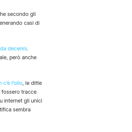
che secondo gli
generando casi di
 da decenni
.
erale, però anche
 c’è l’olio
, le ditte
e fossero tracce
internet gli unici
ntifica sembra