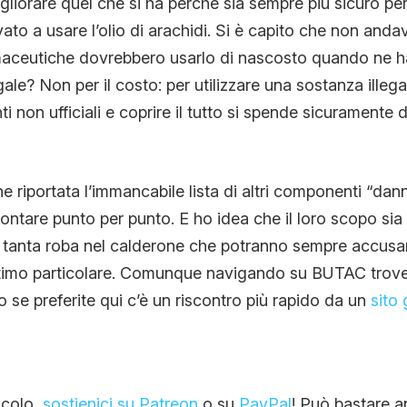
gliorare quel che si ha perché sia sempre più sicuro per
ato a usare l’olio di arachidi. Si è capito che non anda
maceutiche dovrebbero usarlo di nascosto quando ne ha
ale? Non per il costo: per utilizzare una sostanza illega
ti non ufficiali e coprire il tutto si spende sicuramente 
e riportata l’immancabile lista di altri componenti “dan
ntare punto per punto. E ho idea che il loro scopo si
ì tanta roba nel calderone che potranno sempre accusar
ultimo particolare. Comunque navigando su BUTAC trove
 o se preferite qui c’è un riscontro più rapido da un
sito
ticolo,
sostienici su Patreon
o su
PayPal
! Può bastare a