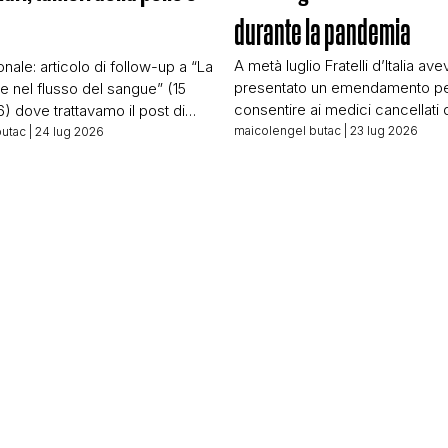
durante la pandemia
…
A metà luglio Fratelli d’Italia ave
nale: articolo di follow-up a “La
presentato un emendamento p
e nel flusso del sangue” (15
consentire ai medici cancellati 
) dove trattavamo il post di
fatti non dolosi connessi alla p
maicolengel butac
| 23 lug 2026
on lo studio JAMA
butac
| 24 lug 2026
fare richiesta di reintegro nella
mento e lo studio McGill di Alli et
medica. Non si trattava di un re
tiamo un filone diverso, con un
automatico, ma di un emendam
o strumentalizzato e un volto
apriva una finestra di sessanta g
eno su questo argomento):
momento in cui l’emendamento 
scher. […]
[…]