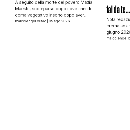
A seguito della morte del povero Mattia
fai da te
Maestri, scomparso dopo nove anni di
coma vegetativo insorto dopo aver
Nota redazio
mangiato un formaggio fatto col latte crudo
maicolengel butac
| 05 ago 2026
crema solar
all’età di quattro anni, tante testate hanno
giugno 2026
parlato dei pericoli causati dal consumo di
“Mr.Pool” c
maicolengel 
latte crudo e formaggi derivati. ANSA a
sull’assorbi
seguito della morte di Mattia ha titolato:
al. Qui trat
Latte crudo, […]
nuovo studi
nuovo (alm
Nicolas Hul