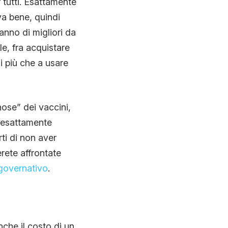
 tutti. Esattamente
va bene, quindi
nno di migliori da
le, fra acquistare
di più che a usare
nose” dei vaccini,
a esattamente
ti di non aver
rete affrontate
 governativo
.
nche il costo di un