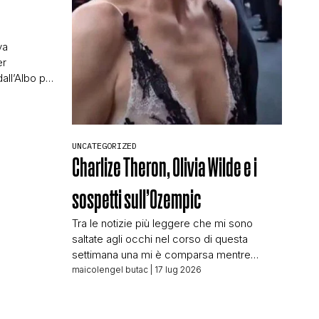
va
er
dall’Albo per
andemia di
 professione
integro
ento che
UNCATEGORIZED
iorni (dal
Charlize Theron, Olivia Wilde e i
fosse stato
sospetti sull’Ozempic
Tra le notizie più leggere che mi sono
saltate agli occhi nel corso di questa
settimana una mi è comparsa mentre
analizzavo un profilo di cui abbiamo parlato
maicolengel butac
| 17 lug 2026
in questo case study. Una notizia che in
parte riguarda un’attrice che ho sempre
apprezzato molto: Charlize Theron. Charlize