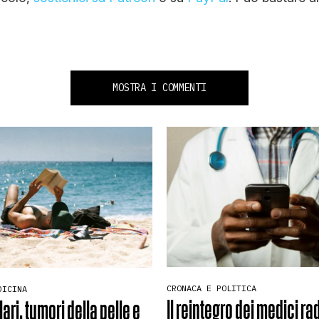
MOSTRA I COMMENTI
CRONACA E POLITICA
DICINA
Il reintegro dei medici rad
ari, tumori della pelle e