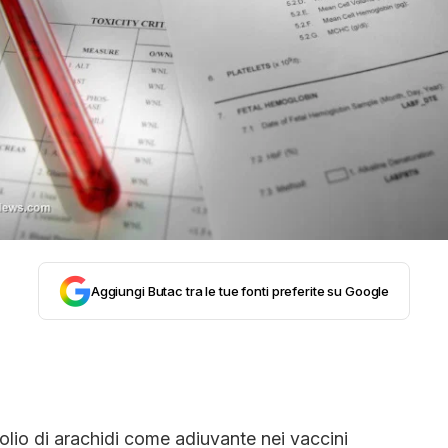
STORIA E CITAZIONI
INTRATTENIMENTO
COMPLOTTI, LEGGENDE URBANE ED EVERGREE
EDITORIALI
Aggiungi Butac tra le tue fonti preferite su Google
TRUFFE E SOCIAL NETWORK
CLIMA ED ENERGIA
olio di arachidi come adiuvante nei vaccini