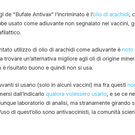
CONTATTI
i de “Bufale Antivax” l’incriminato è l’
olio di arachidi
, 
ebbe usato come adiuvante non segnalato nei vaccini, 
filattico.
CHI SIAMO
entato utilizzo di olio di arachidi come adiuvante è
noto
era trovare un’alternativa migliore agli oli di origine min
on è risultato buono e quindi non si usa.
vanti si usano (solo in alcuni vaccini) ma fra questi
non
ersi dall’indicarlo
qualora volessero usarlo
, e se ce n
lunque laboratorio di analisi, ma stranamente girando su 
l’uso di quest’olio sono antivaccinisti, la comunità scie