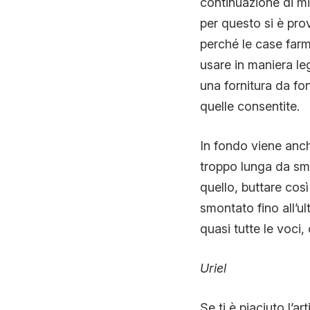
continuazione di mi
per questo si è prov
perché le case far
usare in maniera leg
una fornitura da fon
quelle consentite.
In fondo viene anch
troppo lunga da smo
quello, buttare cos
smontato fino all’
quasi tutte le voci,
Uriel
Se ti è piaciuto l’ar