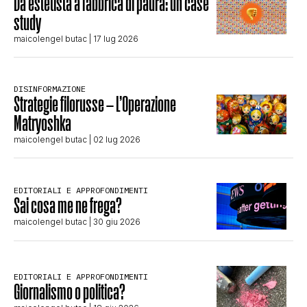
Da estetista a fabbrica di paura: un case
study
maicolengel butac
| 17 lug 2026
DISINFORMAZIONE
Strategie filorusse – L’Operazione
Matryoshka
maicolengel butac
| 02 lug 2026
EDITORIALI E APPROFONDIMENTI
Sai cosa me ne frega?
maicolengel butac
| 30 giu 2026
EDITORIALI E APPROFONDIMENTI
Giornalismo o politica?