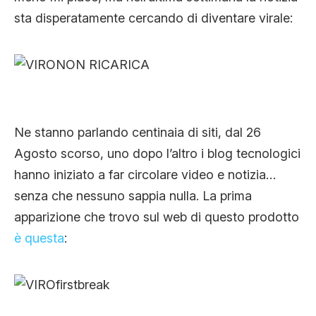
CLIMA ED ENERGIA
sta disperatamente cercando di diventare virale:
CONTATTI
CHI SIAMO
Ne stanno parlando centinaia di siti, dal 26
Agosto scorso, uno dopo l’altro i blog tecnologici
hanno iniziato a far circolare video e notizia…
senza che nessuno sappia nulla. La prima
apparizione che trovo sul web di questo prodotto
è questa
: