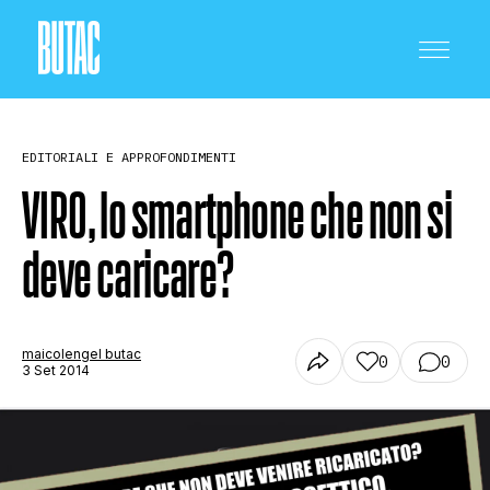
EDITORIALI E APPROFONDIMENTI
VIRO, lo smartphone che non si
deve caricare?
CRONACA E POLITICA
SCIENZA E TECNOLOGIA
maicolengel butac
0
0
3 Set 2014
SALUTE E MEDICINA