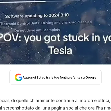
STORIA E CITAZIONI
INTRATTENIMENTO
COMPLOTTI, LEGGENDE URBANE ED EVERGREE
EDITORIALI
Aggiungi Butac tra le tue fonti preferite su Google
TRUFFE E SOCIAL NETWORK
ial, di quelle chiaramente contrarie ai motori elettrici, 
CLIMA ED ENERGIA
i screenshottato dal una pagina social che ora l’ha rim