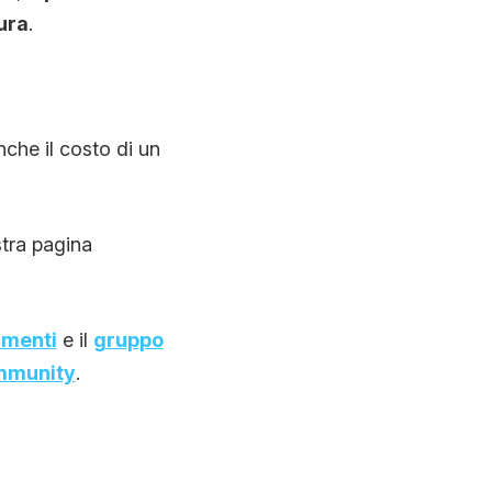
ura
.
nche il costo di un
stra pagina
amenti
e il
gruppo
ommunity
.