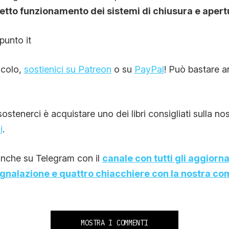
retto funzionamento dei sistemi di chiusura e apert
punto it
ticolo,
sostienici su Patreon
o su
PayPal
! Può bastare a
stenerci è acquistare uno dei libri consigliati sulla no
i
.
nche su Telegram con il
canale con tutti gli aggiorn
egnalazione e quattro chiacchiere con la nostra c
MOSTRA I COMMENTI