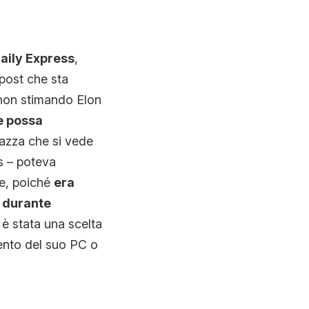
aily Express
,
 post che sta
 non stimando Elon
e possa
gazza che si vede
s – poteva
le, poiché
era
o durante
 è stata una scelta
ento del suo PC o