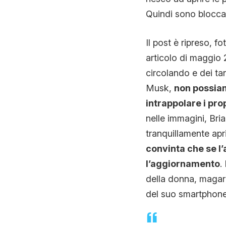
Quindi sono bloccat
Il post è ripreso, f
articolo di maggio
circolando e dei ta
Musk,
non possia
intrappolare i pr
nelle immagini, Br
tranquillamente apri
convinta che se l
l’aggiornamento
.
della donna, magar
del suo smartphone.