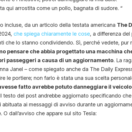
a qui arrostita come un pollo, bagnata di sudore. “
oto incluse, da un articolo della testata americana
The D
 2024,
che spiega chiaramente le cose
, a differenza del
nti che lo stanno condividendo. Sì, perché vedete, pur
mo pensare che abbia progettato una macchina ch
opri passeggeri a causa di un aggiornamento
. La ra
ianna Janel – come spiegato anche da The Daily Expres
re le portiere; non farlo è stata una sua scelta persona
’avesse fatto avrebbe potuto danneggiare il veicol
 Il testo del post andrebbe aggiornato specificando che
i abituata ai messaggi di avviso durante un aggiornam
 O dall’avviso che appare sul sito Tesla: