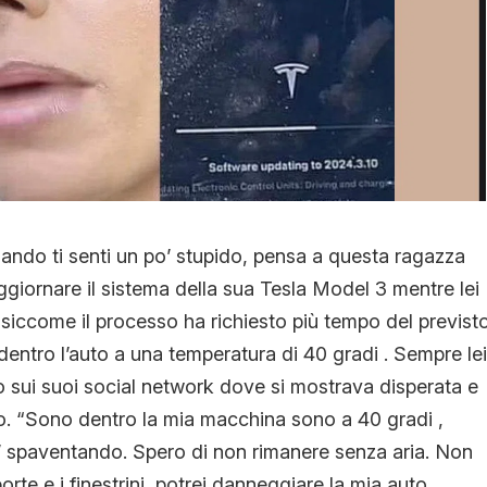
Quando ti senti un po’ stupido, pensa a questa ragazza
iornare il sistema della sua Tesla Model 3 mentre lei
e siccome il processo ha richiesto più tempo del previst
dentro l’auto a una temperatura di 40 gradi . Sempre lei
 sui suoi social network dove si mostrava disperata e
sso. “Sono dentro la mia macchina sono a 40 gradi ,
’ spaventando. Spero di non rimanere senza aria. Non
porte e i finestrini, potrei danneggiare la mia auto.