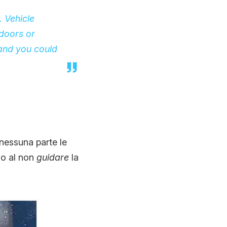
. Vehicle
 doors or
 and you could
nessuna parte le
olo al non
guidare
la