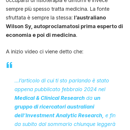
occuparsi di fisioterapia e dintorni e invece
CLIMA ED ENERGIA
sempre più spesso tratta medicina. La fonte
sfruttata è sempre la stessa:
l’australiano
Wilson Sy, autoproclamatosi prima esperto di
CONTATTI
economia e poi di medicina
.
CHI SIAMO
A inizio video ci viene detto che:
…l’articolo di cui ti sto parlando è stato
appena pubblicato febbraio 2024 nel
Medical & Clinical Research
da
un
gruppo di ricercatori australiani
dell’Investment Analytic Research,
e fin
da subito dal sommario chiunque leggerà