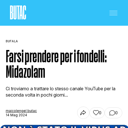
BUFALA
Farsi prendere per i fondelli:
Midazolam
CRONACA E POLITICA
Ci troviamo a trattare lo stesso canale YouTube per la
SCIENZA E TECNOLOGIA
seconda volta in pochi giorni...
maicolengel butac
0
0
SALUTE E MEDICINA
14 Mag 2024