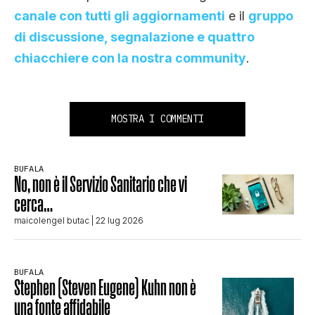
canale con tutti gli aggiornamenti
e il
gruppo
di discussione, segnalazione e quattro
chiacchiere con la nostra community
.
MOSTRA I COMMENTI
BUFALA
No, non è il Servizio Sanitario che vi
cerca…
maicolengel butac
| 22 lug 2026
BUFALA
Stephen (Steven Eugene) Kuhn non è
una fonte affidabile