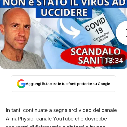
STORIA E CITAZIONI
INTRATTENIMENTO
COMPLOTTI, LEGGENDE URBANE ED
EVERGREEN
Aggiungi Butac tra le tue fonti preferite su Google
EDITORIALI
In tanti continuate a segnalarci video del canale
TRUFFE E SOCIAL NETWORK
AlmaPhysio, canale YouTube che dovrebbe