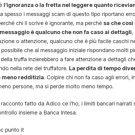
 è
l’ignoranza o la fretta nel leggere quanto ricevi
a spesso i messaggi scam di questo tipo riportano error
erché chi li scrive è ignorante, ma perché
sa che così
 messaggio è qualcuno che non fa caso ai dettagli
,
zione o attenzione, qualcuno che è più facile caschi nel
 possibile che al messaggio iniziale rispondano molti pi
della truffa inzierebbero a fare attenzione a dettagli ch
endo nella rete del truffatore.
La perdita di tempo dive
a meno redditizia
. Colpire chi non fa caso agli errori, 
 meno persone, ma si perde molto meno tempo.
acconto fatto da Adico ce l’ho, i limiti bancari narrati
ontrollo insieme a Banca Intesa.
c punto it