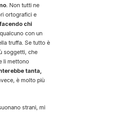
amo
. Non tutti ne
i ortografici e
 facendo chi
 qualcuno con un
la truffa. Se tutto è
ù soggetti, che
e li mettono
nterebbe tanta,
invece, è molto più
 suonano strani, mi