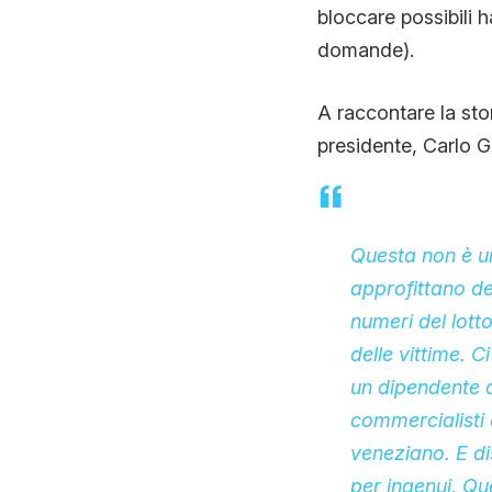
bloccare possibili 
domande).
A raccontare la stor
presidente, Carlo Ga
Questa non è un
approfittano del
numeri del lott
delle vittime. 
un dipendente d
commercialisti 
veneziano. E di
per ingenui. Q