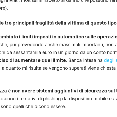
gi inviati, moltissimi rispetto al danno che possono far
re).
tre principali fragilità della vittima di questo tipo 
ambiato i limiti imposti in automatico sulle operazi
che, pur prevedendo anche massimali importanti, non a
oni da sessantamila euro in un giorno da un conto nor
so di aumentare quel limite
. Banca Intesa ha
degli s
, a quanto mi risulta se vengono superati viene chiesta
zza è
non avere sistemi aggiuntivi di sicurezza sul 
noscono i tentativi di phishing da dispositivo mobile e a
on sono quelli che dicono essere.