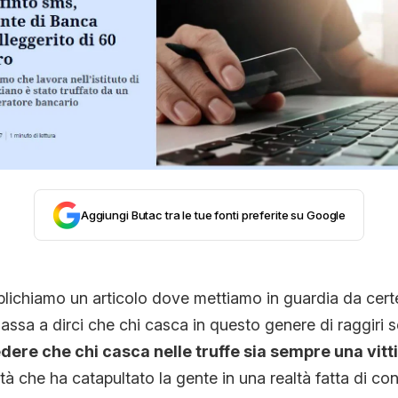
STORIA E CITAZIONI
INTRATTENIMENTO
COMPLOTTI, LEGGENDE URBANE ED EVERGREE
Aggiungi Butac tra le tue fonti preferite su Google
EDITORIALI
TRUFFE E SOCIAL NETWORK
lichiamo un articolo dove mettiamo in guardia da certe
massa a dirci che chi casca in questo genere di raggiri s
dere che chi casca nelle truffe sia sempre una vitt
CLIMA ED ENERGIA
tà che ha catapultato la gente in una realtà fatta di con