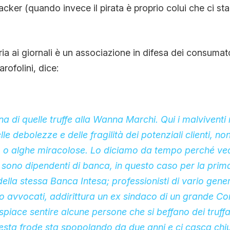
hacker (quando invece il pirata è proprio colui che ci s
ia ai giornali è un associazione in difesa dei consumator
rofolini, dice:
a di quelle truffe alla Wanna Marchi. Qui i malviventi 
le debolezze e delle fragilità dei potenziali clienti, n
o o alghe miracolose. Lo diciamo da tempo perché vedi
Ci sono dipendenti di banca, in questo caso per la prim
ella stessa Banca Intesa; professionisti di vario gen
o avvocati, addirittura un ex sindaco di un grande C
spiace sentire alcune persone che si beffano dei truffat
uesta frode sta spopolando da due anni e ci casca ch