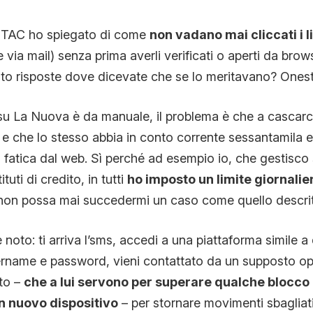
UTAC ho spiegato di come
non vadano mai cliccati i l
via mail) senza prima averli verificati o aperti da bro
sto risposte dove dicevate che se lo meritavano? Ones
su La Nuova è da manuale, il problema è che a cascarci
 e che lo stesso abbia in conto corrente sessantamila 
atica dal web. Sì perché ad esempio io, che gestisco s
ituti di credito, in tutti
ho imposto un limite giornalie
non possa mai succedermi un caso come quello descrit
noto: ti arriva l’sms, accedi a una piattaforma simile a 
ername e password, vieni contattato da un supposto ope
to –
che a lui servono per superare qualche blocco 
un nuovo dispositivo
– per stornare movimenti sbagliati 