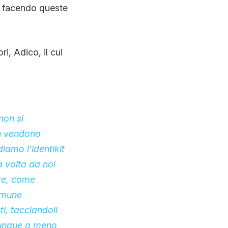
ta facendo queste
i, Adico, il cui
non si
on vendono
amo l’identikit
a volta da noi
ere, come
omune
i, tacciandoli
iunque a meno