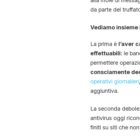
alla mole di messag
da parte del truffato
Vediamo insieme le 
La prima è
l’aver c
effettuabili:
le ban
permettere operazi
consciamente deci
operativi giornalieri
aggiuntiva.
La seconda debole
antivirus oggi rico
finiti su siti che n