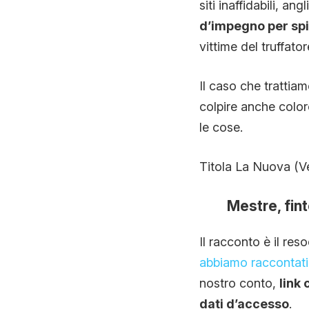
siti inaffidabili, an
d’impegno per sp
vittime del truffato
Il caso che trattia
colpire anche color
le cose.
Titola La Nuova (V
Mestre, fint
Il racconto è il re
abbiamo raccontati 
nostro conto,
link 
dati d’accesso
.