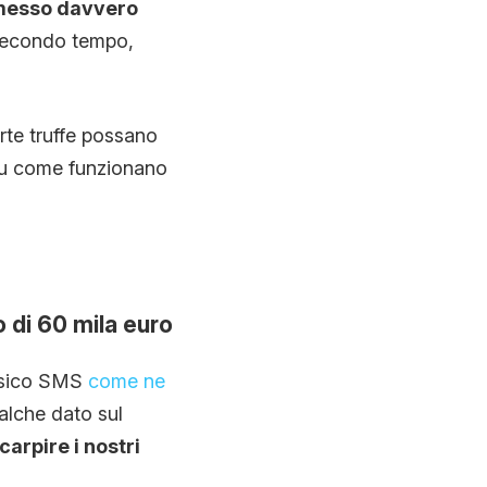
 messo davvero
 secondo tempo,
rte truffe possano
 su come funzionano
 di 60 mila euro
assico SMS
come ne
ualche dato sul
arpire i nostri