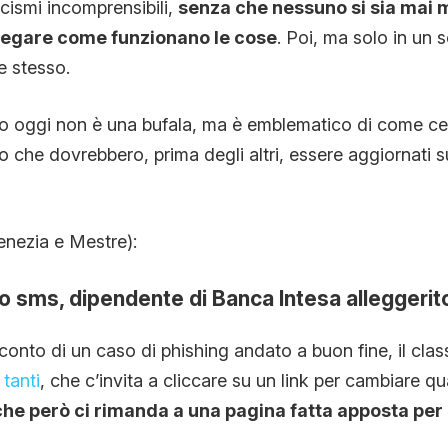
glicismi incomprensibili,
senza che nessuno si sia mai
CONTATTI
iegare come funzionano le cose
. Poi, ma solo in un
re stesso.
CHI SIAMO
mo oggi non è una bufala, ma è emblematico di come ce
o che dovrebbero, prima degli altri, essere aggiornati
enezia e Mestre):
o sms, dipendente di Banca Intesa alleggerito
soconto di un caso di phishing andato a buon fine, il cl
tanti
, che c’invita a cliccare su un link per cambiare q
che però ci rimanda a una pagina fatta apposta per c