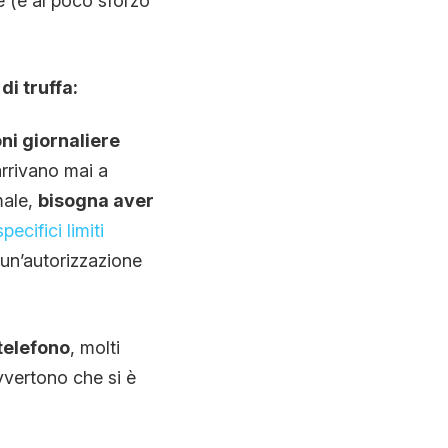
e (e al poco sforzo
di truffa:
oni giornaliere
rrivano mai a
male,
bisogna aver
pecifici limiti
 un’autorizzazione
telefono
, molti
vvertono che si è