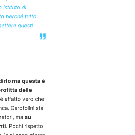
istituto di
ta perché tutto
mettere questi
dirlo ma questa è
rofitta delle
 è affatto vero che
nca. Garofolini sta
matori, ma
su
nti
. Pochi rispetto