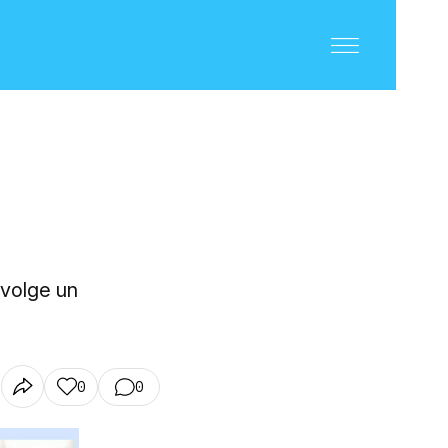
nvolge un
0
0