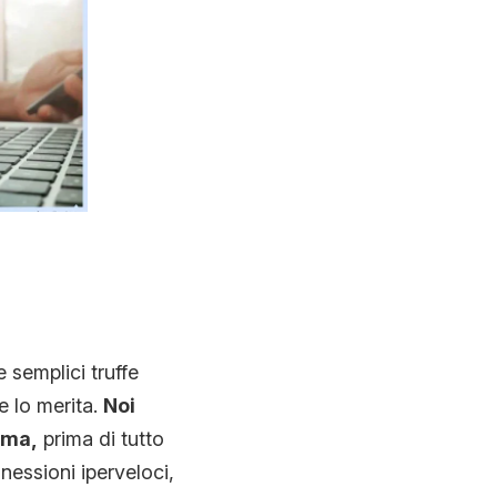
N
 semplici truffe
e lo merita.
Noi
ima,
prima di tutto
nessioni iperveloci,