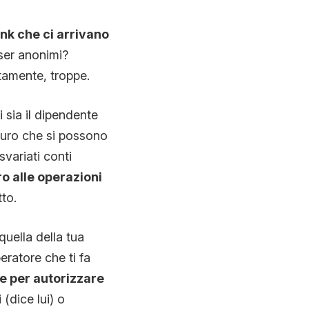
ink che ci arrivano
wser anonimi?
tamente, troppe.
 sia il dipendente
euro che si possono
variati conti
ro alle operazioni
to.
quella della tua
ratore che ti fa
e per autorizzare
(dice lui) o