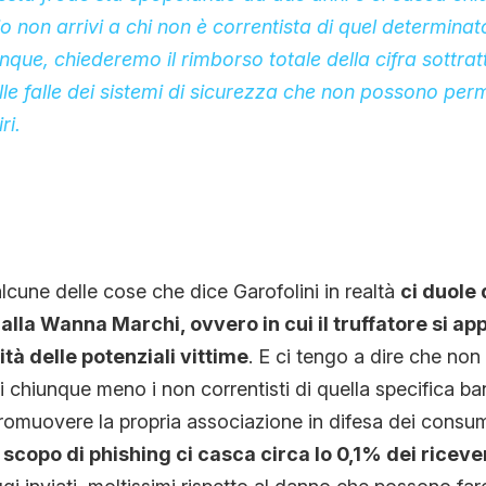
 non arrivi a chi non è correntista di quel determinato 
unque, chiederemo il rimborso totale della cifra sottrat
lle falle dei sistemi di sicurezza che non possono per
ri.
cune delle cose che dice Garofolini in realtà
ci duole 
alla Wanna Marchi, ovvero in cui il truffatore si app
ità delle potenziali vittime
. E ci tengo a dire che non
hi chiunque meno i non correntisti di quella specifica ba
promuovere la propria associazione in difesa dei consu
 scopo di phishing ci casca circa lo 0,1% dei riceve