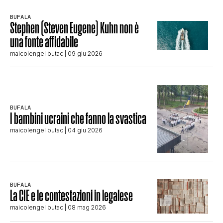
BUFALA
Stephen (Steven Eugene) Kuhn non è
una fonte affidabile
maicolengel butac
| 09 giu 2026
BUFALA
I bambini ucraini che fanno la svastica
maicolengel butac
| 04 giu 2026
BUFALA
La CIE e le contestazioni in legalese
maicolengel butac
| 08 mag 2026