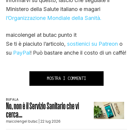
informarvi su questo, lascio che seguiate il
Ministero della Salute italiano e magari
l’Organizzazione Mondiale della Sanità.
maicolengel at butac punto it
Se ti è piaciuto l’articolo,
sostienici su Patreon
o
su
PayPal
! Può bastare anche il costo di un caffè!
MOSTRA I COMMENTI
BUFALA
No, non è il Servizio Sanitario che vi
cerca…
maicolengel butac
| 22 lug 2026