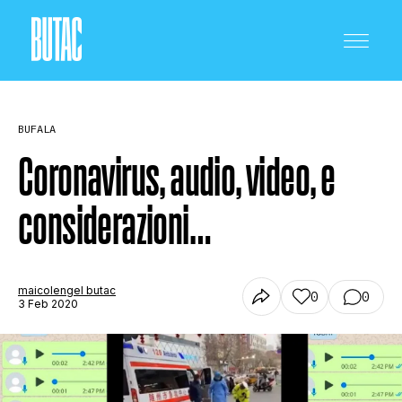
BUFALA
Coronavirus, audio, video, e
considerazioni…
CRONACA E POLITICA
SCIENZA E TECNOLOGIA
maicolengel butac
0
0
3 Feb 2020
SALUTE E MEDICINA