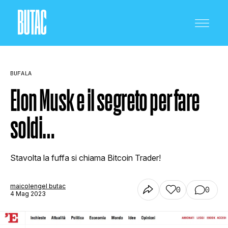
BUFALA
Elon Musk e il segreto per fare
soldi…
CRONACA E POLITICA
Stavolta la fuffa si chiama Bitcoin Trader!
SCIENZA E TECNOLOGIA
maicolengel butac
0
0
4 Mag 2023
SALUTE E MEDICINA