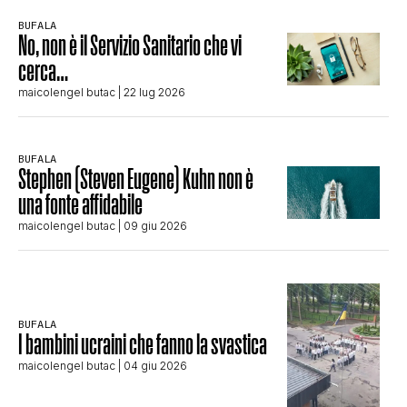
BUFALA
No, non è il Servizio Sanitario che vi
cerca…
maicolengel butac
| 22 lug 2026
BUFALA
Stephen (Steven Eugene) Kuhn non è
una fonte affidabile
maicolengel butac
| 09 giu 2026
BUFALA
I bambini ucraini che fanno la svastica
maicolengel butac
| 04 giu 2026