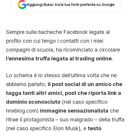
CLIMA ED ENERGIA
Aggiungi Butac tra le tue fonti preferite su Google
CONTATTI
Sempre sulle bacheche Facebook legate al
profilo con cui tengo i contatti con i miei
compagni di scuola, ha ricominciato a circolare
CHI SIAMO
l’ennesima truffa legata al trading online
.
Lo schema è lo stesso dell’ultima volta che ne
abbiamo parlato,
il post social di un amico che
tagga tanti altri amici, post che riporta link a
dominio sconosciuto
(nel caso specifico
nnxblog.com)
immagine sensazionalista
che
ritrae il protagonista – suo malgrado – della truffa
(nel caso specifico Elon Musk), e
testo