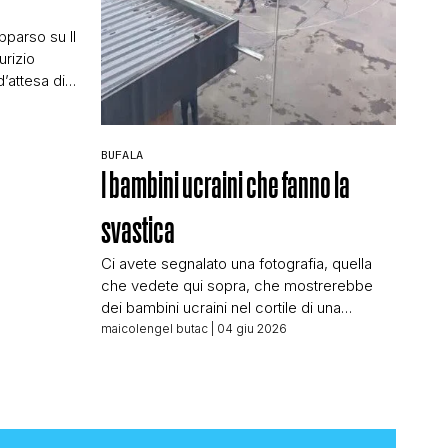
e
pparso su Il
urizio
d’attesa di
uperyacht è
onari
ulle parole di
BUFALA
alla firma a
I bambini ucraini che fanno la
svastica
Ci avete segnalato una fotografia, quella
che vedete qui sopra, che mostrerebbe
dei bambini ucraini nel cortile di una
supposta scuola in Ucraina formare una
maicolengel butac
| 04 giu 2026
svastica. Le domande che dovremmo farci:
Dove circola? Chi la condivide? Dove si
trova la scuola? Quando è stata scattata la
foto? E invece vediamo legioni di filorussi
condividerla senza […]