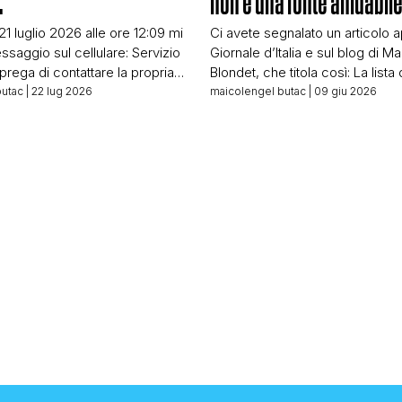
…
non è una fonte affidabil
 21 luglio 2026 alle ore 12:09 mi
Ci avete segnalato un articolo a
ssaggio sul cellulare: Servizio
Giornale d’Italia e sul blog di Ma
i prega di contattare la propria
Blondet, che titola così: La lista 
 riferimento al numero
quattro anni per l’acquisto di s
butac
| 22 lug 2026
maicolengel butac
| 09 giu 2026
r comunicazioni urgenti che la
interamente composta da funzi
 Faccio il fact-checker da
ucraini… E basa tutto l’articolo s
tempo da rendermi subito
Kuhn, riportate – a quanto pare d
’è qualcosa di strano nel
fine articolo – da […]
he, non […]