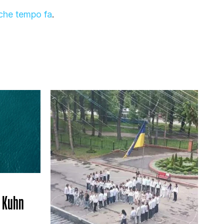
lche tempo fa
.
) Kuhn