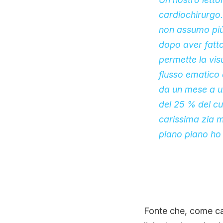
cardiochirurgo…
non assumo più
dopo aver fatto
permette la vis
flusso ematico 
da un mese a u
del 25 % del cu
carissima zia mi
piano piano ho 
Fonte che, come cap