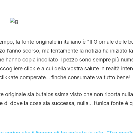
CONTATTI
CHI SIAMO
mpo, la fonte originale in italiano è “Il Giornale delle 
zo l’anno scorso, ma lentamente la notizia ha iniziato l
che hanno copia incollato il pezzo sono sempre più num
cogliere click e a cui della vostra salute in realtà int
 clikkate comperate… finché consumate va tutto bene!
e originale sia bufalosissima visto che non riporta null
e di dove la cosa sia successa, nulla… l’unica fonte è q
e scrive che il limone gli ha salvato la vita. “Tre medic