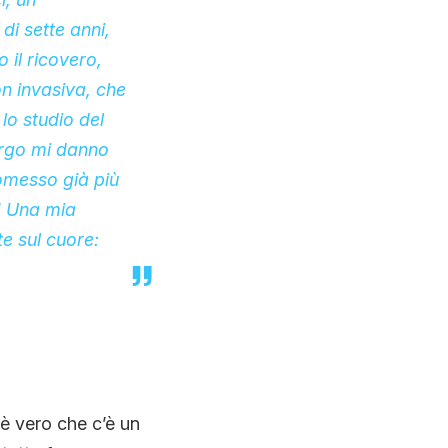
i sette anni,
il ricovero,
n invasiva, che
lo studio del
rurgo mi danno
omesso già più
! Una mia
te sul cuore:
 è vero che c’è un