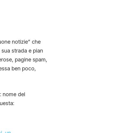
buone notizie” che
a sua strada e pian
erose, pagine spam,
eressa ben poco,
a: nome del
uesta:
i, un