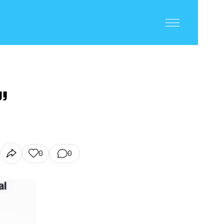
”
0
0