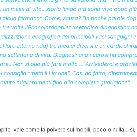
un mese di vita…storia lunga ma sono vivo dopo più d
 alcun farmaco”. Come, scusa? “In poche parole dopo 
 tre volte l’Ecocolordoppler (metodica diagnostica no
ualizzazione ecografica dei principali vasi sanguigni e 
al loro interno nda) tre medici diversi e un cardiochi
na settimana di vita. Diagnosi: una necrosi ha compr
ore…Non si può più fare molto … Arrivederci e grazie
 consiglia “metti il Limone”. Così ho fatto, direttamen
avuto miglioramenti fino alla completa guarigione”
ite, vale come la polvere sui mobili, poco o nulla… sì,