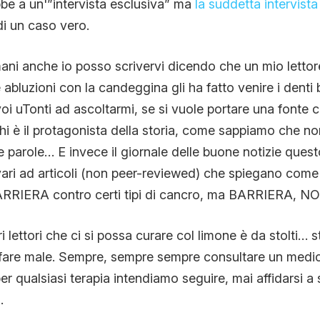
be a un'”intervista esclusiva” ma
la suddetta intervista
 di un caso vero.
ani anche io posso scrivervi dicendo che un mio letto
e abluzioni con la candeggina gli ha fatto venire i denti
voi uTonti ad ascoltarmi, se si vuole portare una fonte 
hi è il protagonista della storia, come sappiamo che n
e parole… E invece il giornale delle buone notizie questo
 vari ad articoli (non peer-reviewed) che spiegano come
ARRIERA contro certi tipi di cancro, ma BARRIERA, 
i lettori che ci si possa curare col limone è da stolti… s
 fare male. Sempre, sempre sempre consultare un medi
 per qualsiasi terapia intendiamo seguire, mai affidarsi a 
.