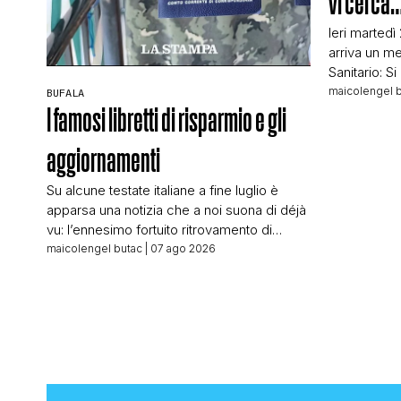
vi cerca
Ieri martedì
arriva un me
Sanitario: S
sede ASL di
maicolengel 
BUFALA
89347784 pe
I famosi libretti di risparmio e gli
riguardano.
abbastanza 
aggiornamenti
conto che c
numero e c
Su alcune testate italiane a fine luglio è
apparsa una notizia che a noi suona di déjà
vu: l’ennesimo fortuito ritrovamento di
libretti di risparmio. Titolava La Stampa ad
maicolengel butac
| 07 ago 2026
articolo appena uscito: Trova in un cassetto
libretti di risparmio vecchi di 50 anni Il Fatto
Quotidiano: Apre un cassetto chiuso da
oltre cinquant’anni e trova […]