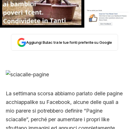
STORIA E CITAZIONI
INTRATTENIMENTO
Aggiungi Butac tra le tue fonti preferite su Google
COMPLOTTI, LEGGENDE URBANE ED
EVERGREEN
EDITORIALI
La settimana scorsa abbiamo parlato delle pagine
acchiappalike su Facebook, alcune delle quali a
mio parere si potrebbero definire “Pagine
TRUFFE E SOCIAL NETWORK
sciacalle”, perché per aumentare i propri like
sfruttano immagini ed annunci completamente