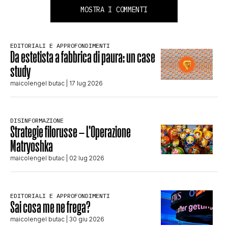
MOSTRA I COMMENTI
EDITORIALI E APPROFONDIMENTI
Da estetista a fabbrica di paura: un case
study
maicolengel butac
| 17 lug 2026
DISINFORMAZIONE
Strategie filorusse – L’Operazione
Matryoshka
maicolengel butac
| 02 lug 2026
EDITORIALI E APPROFONDIMENTI
Sai cosa me ne frega?
maicolengel butac
| 30 giu 2026