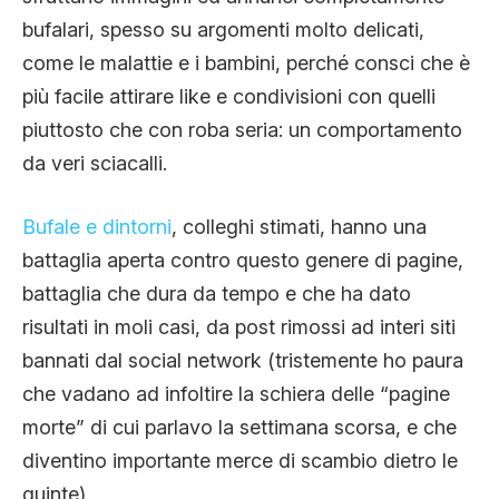
CLIMA ED ENERGIA
bufalari, spesso su argomenti molto delicati,
come le malattie e i bambini, perché consci che è
più facile attirare like e condivisioni con quelli
CONTATTI
piuttosto che con roba seria: un comportamento
da veri sciacalli.
CHI SIAMO
Bufale e dintorni
, colleghi stimati, hanno una
battaglia aperta contro questo genere di pagine,
battaglia che dura da tempo e che ha dato
risultati in moli casi, da post rimossi ad interi siti
bannati dal social network (tristemente ho paura
che vadano ad infoltire la schiera delle “pagine
morte” di cui parlavo la settimana scorsa, e che
diventino importante merce di scambio dietro le
quinte).