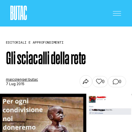
EDITORIALI E APPROFONDIMENTI
Gli sciacalli della rete
CRONACA E POLITICA
maicolengel butac
0
0
7 Lug 2015
SCIENZA E TECNOLOGIA
SALUTE E MEDICINA