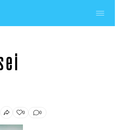
 e i
0
0