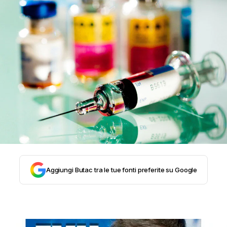
STORIA E CITAZIONI
INTRATTENIMENTO
COMPLOTTI, LEGGENDE URBANE ED EVERGREE
EDITORIALI
TRUFFE E SOCIAL NETWORK
Aggiungi Butac tra le tue fonti preferite su Google
CLIMA ED ENERGIA