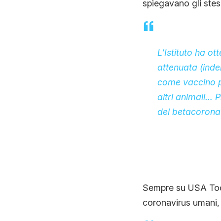
spiegavano gli stess
L’Istituto ha o
attenuata (inde
come vaccino pe
altri animali… 
del betacorona
Sempre su USA Today
coronavirus umani,