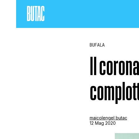
BUFALA
Il coronav
complott
maicolengel butac
12 Mag 2020