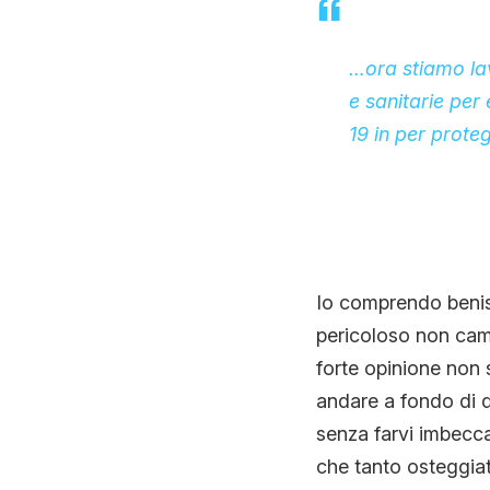
…ora stiamo lav
e sanitarie per
19 in per prote
Io comprendo beniss
pericoloso non camb
forte opinione non 
andare a fondo di q
senza farvi imbecca
che tanto osteggiat