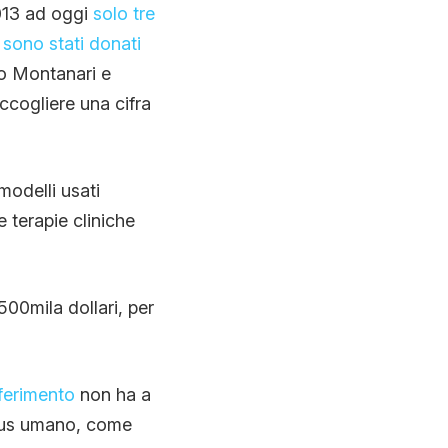
2013 ad oggi
solo tre
sono stati donati
no Montanari e
ccogliere una cifra
modelli usati
e terapie cliniche
500mila dollari, per
iferimento
non ha a
irus umano, come