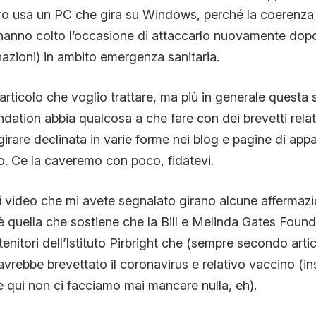
oro usa un PC che gira su Windows, perché la coerenz
 hanno colto l’occasione di attaccarlo nuovamente dopo
nazioni) in ambito emergenza sanitaria.
rticolo che voglio trattare, ma più in generale questa st
ation abbia qualcosa a che fare con dei brevetti relati
irare declinata in varie forme nei blog e pagine di appa
o. Ce la caveremo con poco, fidatevi.
i e i video che mi avete segnalato girano alcune afferma
 è quella che sostiene che la Bill e Melinda Gates Found
enitori dell’Istituto Pirbright che (sempre secondo arti
 avrebbe brevettato il coronavirus e relativo vaccino (i
e qui non ci facciamo mai mancare nulla, eh).