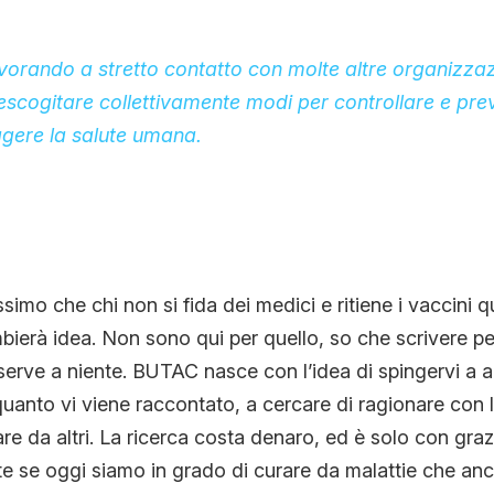
orando a stretto contatto con molte altre organizzazi
 escogitare collettivamente modi per controllare e pr
ggere la salute umana.
imo che chi non si fida dei medici e ritiene i vaccini q
ierà idea. Non sono qui per quello, so che scrivere pe
serve a niente. BUTAC nasce con l’idea di spingervi a 
uanto vi viene raccontato, a cercare di ragionare con l
re da altri. La ricerca costa denaro, ed è solo con graz
e se oggi siamo in grado di curare da malattie che an