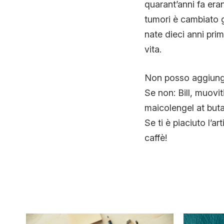
quarant’anni fa er
tumori è cambiato 
nate dieci anni pri
vita.
Non posso aggiunge
Se non: Bill, muovi
maicolengel at buta
Se ti è piaciuto l’ar
caffè!