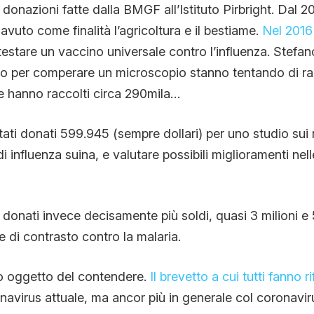
donazioni fatte dalla BMGF all’Istituto Pirbright. Dal 
vuto come finalità l’agricoltura e il bestiame.
Nel 2016 
testare un vaccino universale contro l’influenza. Stefa
lo per comperare un microscopio stanno tentando di ra
e hanno raccolti circa 290mila…
ati donati 599.945 (sempre dollari) per uno studio sui 
i influenza suina, e valutare possibili miglioramenti nell
 donati invece decisamente più soldi, quasi 3 milioni e 
e di contrasto contro la malaria.
o oggetto del contendere.
Il brevetto a cui tutti fanno r
onavirus attuale, ma ancor più in generale col coronav