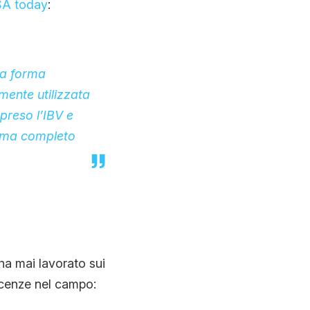
A today
:
na forma
mente utilizzata
preso l’IBV e
noma completo
ha mai lavorato sui
cenze nel campo: