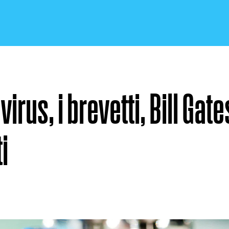
irus, i brevetti, Bill Gates
CRONACA E POLITICA
i
SCIENZA E TECNOLOGIA
SALUTE E MEDICINA