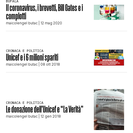
BUFALA
Il coronavirus, i brevetti, Bill Gates e i
STORIA E CITAZIONI
complotti
maicolengel butac
| 12 mag 2020
INTRATTENIMENTO
CRONACA E POLITICA
COMPLOTTI, LEGGENDE URBANE ED
Unicef e i 6 milioni spariti
maicolengel butac
| 08 ott 2018
EVERGREEN
EDITORIALI
CRONACA E POLITICA
Le donazione dell’Unicef e “La Verità”
TRUFFE E SOCIAL NETWORK
maicolengel butac
| 12 gen 2018