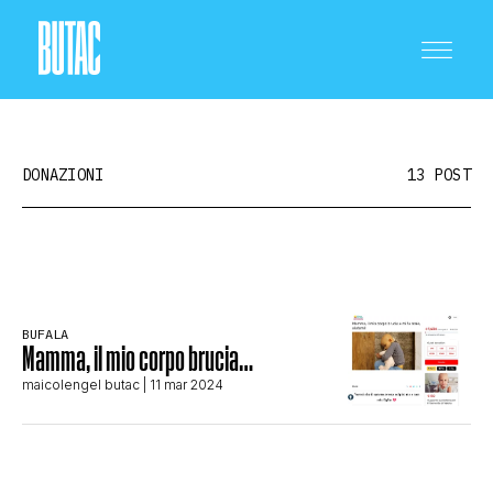
DONAZIONI
13 POST
CRONACA E POLITICA
BUFALA
Mamma, il mio corpo brucia…
SCIENZA E TECNOLOGIA
maicolengel butac
| 11 mar 2024
SALUTE E MEDICINA