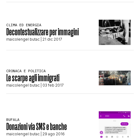
CLIMA ED ENERGIA
CLIMA ED ENERGIA
CONTATTI
Decontestualizzare per immagini
maicolengel butac
| 21 dic 2017
CHI SIAMO
CRONACA E POLITICA
Le scarpe agli immigrati
maicolengel butac
| 03 feb 2017
BUFALA
Donazioni via SMS e banche
maicolengel butac
| 29 ago 2016