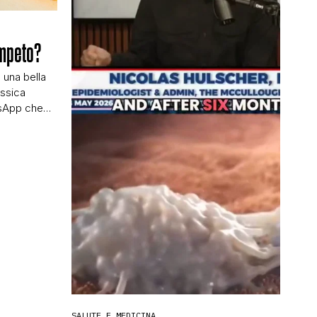
impeto?
 una bella
assica
tsApp che
scafato, non
na, ha già
sco. Ma nella
omanda
SALUTE E MEDICINA