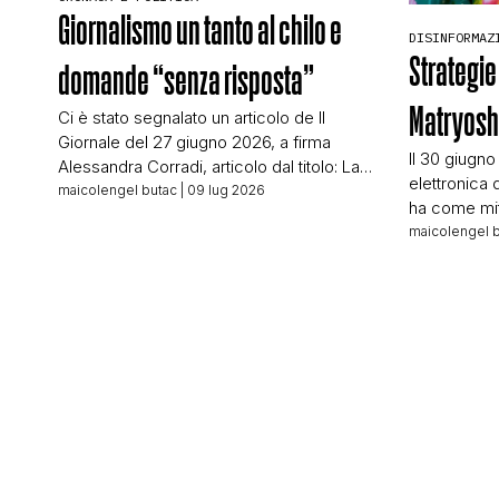
Giornalismo un tanto al chilo e
DISINFORMAZ
Strategie
domande “senza risposta”
Matryos
Ci è stato segnalato un articolo de Il
Giornale del 27 giugno 2026, a firma
Il 30 giugno
Alessandra Corradi, articolo dal titolo: La
elettronica 
finta pagina de Il Giornale per la
maicolengel butac
| 09 lug 2026
ha come mit
propaganda: il falso che diventa virale sui
conoscevo:
maicolengel 
social L’articolo racconta di come
editoriale d
un’immagine falsa che riproduce
testata tede
un’inesistente pagina de Il Giornale sia
Wienand è un
diventata virale in certi ambiti. […]
buona parte 
nostro, qui