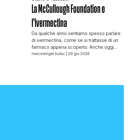
La McCullough Foundation e
l’ivermectina
Da qualche anno sentiamo spesso parlare
di ivermectina, come se si trattasse di un
farmaco appena scoperto. Anche oggi
trattiamo l’argomento grazie alle migliaia di
maicolengel butac
| 09 giu 2026
repost di un video di disinformazione
sanitaria che in questi giorni sta spopolando
nei canali dedicati alla pseudomedicina. Il
video a cui faccio riferimento è questo:
[meride embed=”27634″] Che viene […]