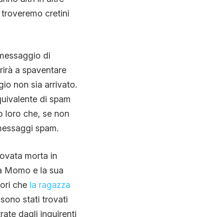
 troveremo cretini
 messaggio di
irà a spaventare
io non sia arrivato.
quivalente di spam
to loro che, se non
i messaggi spam.
rovata morta in
tra Momo e la sua
uori che
la ragazza
sono stati trovati
rate dagli inquirenti