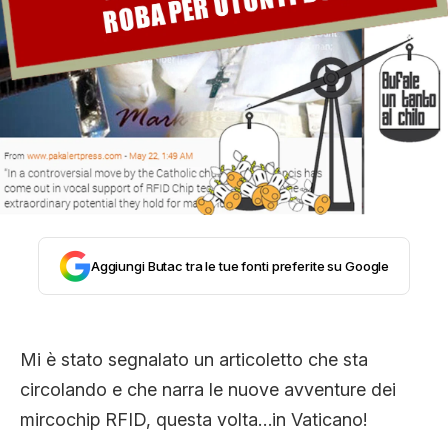
STORIA E CITAZIONI
INTRATTENIMENTO
COMPLOTTI, LEGGENDE URBANE ED
EVERGREEN
Aggiungi Butac tra le tue fonti preferite su Google
EDITORIALI
Mi è stato segnalato un articoletto che sta
circolando e che narra le nuove avventure dei
TRUFFE E SOCIAL NETWORK
mircochip RFID, questa volta…in Vaticano!