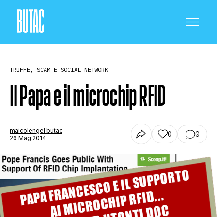
TRUFFE, SCAM E SOCIAL NETWORK
Il Papa e il microchip RFID
CRONACA E POLITICA
maicolengel butac
0
0
26 Mag 2014
SCIENZA E TECNOLOGIA
SALUTE E MEDICINA