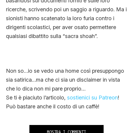
basandosi sui documenti forniti e sulle loro
ricerche, scrivendo poi un saggio a riguardo. Ma i
sionisti hanno scatenato la loro furia contro i
dirigenti scolastici, per aver osato permettere
qualsiasi dibattito sulla “sacra shoah”.
Non so…io se vedo una home così presuppongo
sia satirica…ma che ci sia un disclaimer in vista
che lo dica non mi pare proprio…
Se ti è piaciuto l’articolo,
sostienici su Patreon
!
Può bastare anche il costo di un caffè!
MOSTRA I COMMENTI