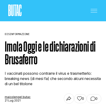
DISINFORMAZIONE
Imola Oggi e le dichiarazioni di
Brusaferro
CRONACA E POLITICA
I vaccinati possono contrarre il virus e trasmetterlo:
SCIENZA E TECNOLOGIA
breaking news (di mesi fa) che secondo alcuni necessita
di un bel titolone
SALUTE E MEDICINA
maicolengel butac
0
0
21 Lug 2021