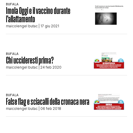
BUFALA
STORIA E CITAZIONI
Imola Oggi e il vaccino durante
l’allattamento
maicolengel butac
| 17 giu 2021
INTRATTENIMENTO
COMPLOTTI, LEGGENDE URBANE ED
BUFALA
Chi uccideresti prima?
maicolengel butac
| 24 feb 2020
EVERGREEN
EDITORIALI
BUFALA
False flag e sciacalli della cronaca nera
maicolengel butac
| 06 feb 2018
TRUFFE E SOCIAL NETWORK