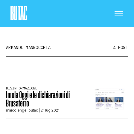
ARMANDO MANNOCCHIA
4 POST
CRONACA E POLITICA
DISINFORMAZIONE
Imola Oggi e le dichiarazioni di
SCIENZA E TECNOLOGIA
Brusaferro
maicolengel butac
| 21 lug 2021
SALUTE E MEDICINA