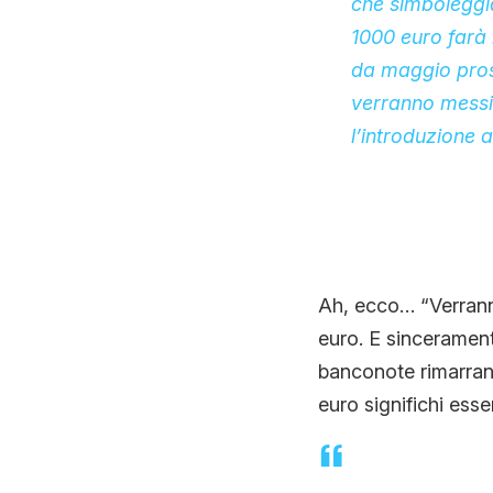
che simboleggia
1000 euro farà i
da maggio pross
verranno messi 
l’introduzione 
Ah, ecco… “Verrann
euro. E sinceramente
banconote rimarrann
euro significhi esse