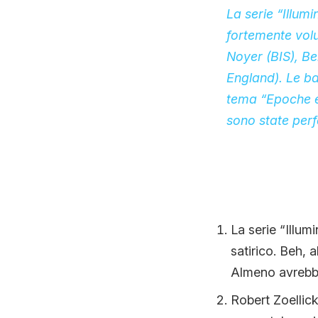
La serie “Illumi
fortemente volu
Noyer (BIS), B
England). Le ba
tema “Epoche e s
sono state perfe
La serie “Illu
satirico. Beh, 
Almeno avrebbe
Robert Zoellic