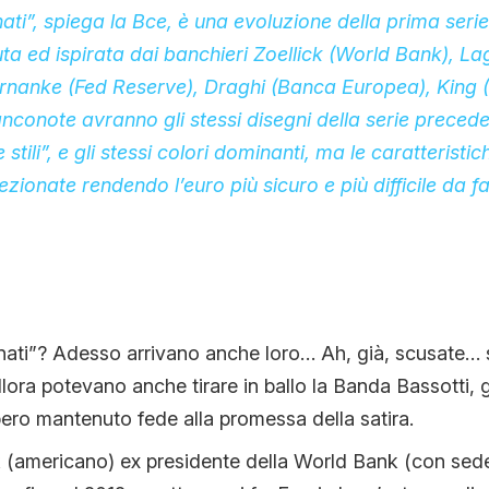
nati”, spiega la Bce, è una evoluzione della prima seri
ta ed ispirata dai banchieri Zoellick (World Bank), La
ernanke (Fed Reserve), Draghi (Banca Europea), King 
nconote avranno gli stessi disegni della serie preceden
tili”, e gli stessi colori dominanti, ma le caratteristic
zionate rendendo l’euro più sicuro e più difficile da fal
minati”? Adesso arrivano anche loro… Ah, già, scusate… 
allora potevano anche tirare in ballo la Banda Bassotti, 
ro mantenuto fede alla promessa della satira.
k (americano) ex presidente della World Bank (con se