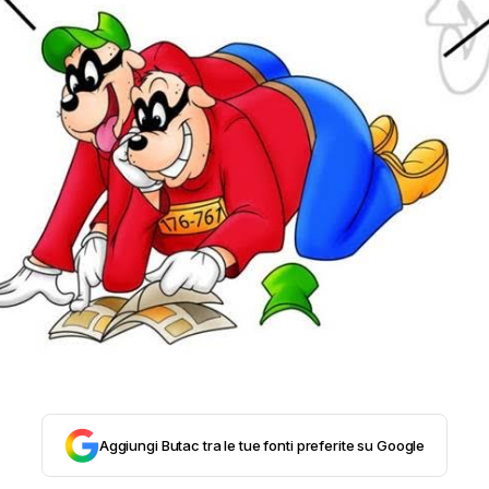
STORIA E CITAZIONI
INTRATTENIMENTO
COMPLOTTI, LEGGENDE URBANE ED EVERGREE
EDITORIALI
TRUFFE E SOCIAL NETWORK
CLIMA ED ENERGIA
Aggiungi Butac tra le tue fonti preferite su Google