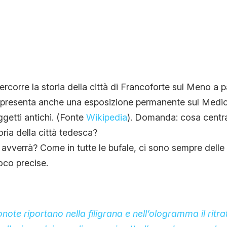
rcorre la storia della città di Francoforte sul Meno a pa
eo presenta anche una esposizione permanente sul Medio
oggetti antichi. (Fonte
Wikipedia
). Domanda: cosa centr
oria della città tedesca?
vverrà? Come in tutte le bufale, ci sono sempre delle 
oco precise.
ote riportano nella filigrana e nell’ologramma il ritra