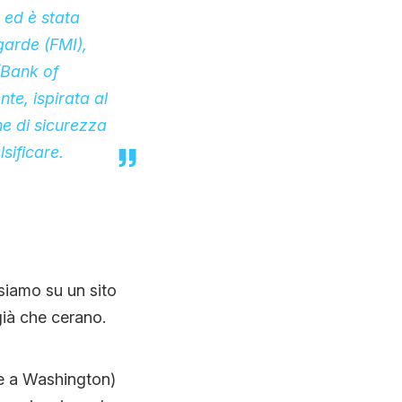
e ed è stata
garde (FMI),
(Bank of
te, ispirata al
he di sicurezza
sificare.
siamo su un sito
già che cerano.
de a Washington)