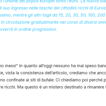
 l’unione dei popoli europei sotto l’euro. La nuova b
l suo ingresso nelle tasche dei cittadini ricchi di Eurol
imo, mentre gli altri tagli da 15, 20, 30, 50, 100, 20
in circolazione gradualmente nel corso di diversi anni
avverrà in ordine progressivo.
o messi” in quanto all’oggi nessuno ha mai speso ban
, vista la consistenza dell’articolo, crediamo che ancor
o confinate ai siti di bufale. Ci chiediamo poi perché
re ricchi. Ma questo è un mistero destinato a rimanere t