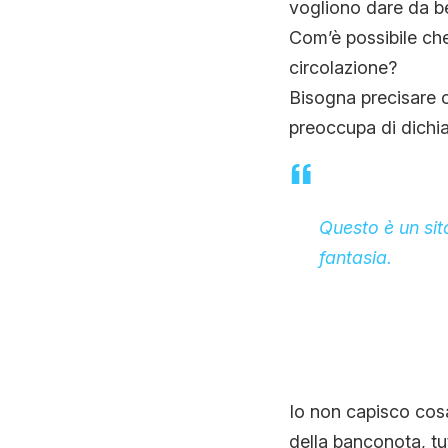
vogliono dare da be
Com’è possibile ch
circolazione?
Bisogna precisare che
preoccupa di dichi
Questo è un sito
fantasia.
Io non capisco cosa
della banconota, tu