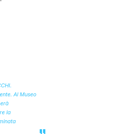
CHI.
nente. Al Museo
zerà
re la
minata