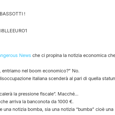
CONTATTI
BASSOTTI !
CHI SIAMO
ngerous News
che ci propina la notizia economica che
isi, entriamo nel boom economico?” No.
disoccupazione italiana scenderà al pari di quella statu
calerà la pressione fiscale”. Macché…
 che arriva la banconota da 1000 €.
 una notizia bomba, sia una notizia “bumba” cioè una n