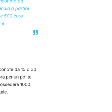
anconota da
andia a partire
0 e 500 euro
 e
conote da 15 o 30
a per un po’ tali
 possedere 1000
ale.