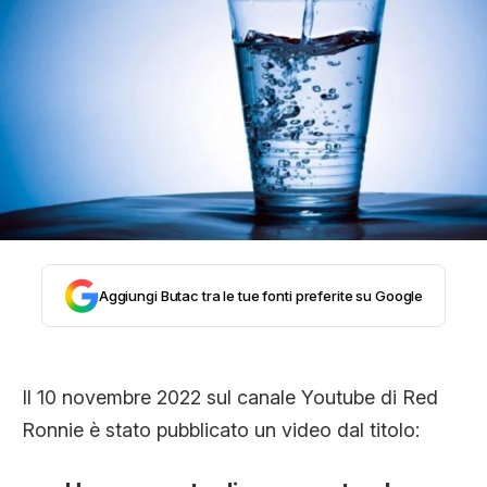
STORIA E CITAZIONI
INTRATTENIMENTO
COMPLOTTI, LEGGENDE URBANE ED
EVERGREEN
Aggiungi Butac tra le tue fonti preferite su Google
EDITORIALI
Il 10 novembre 2022 sul canale Youtube di Red
TRUFFE E SOCIAL NETWORK
Ronnie è stato pubblicato un video dal titolo: