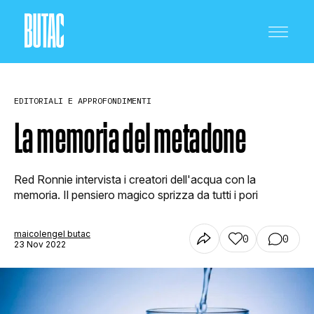
EDITORIALI E APPROFONDIMENTI
La memoria del metadone
CRONACA E POLITICA
Red Ronnie intervista i creatori dell'acqua con la
memoria. Il pensiero magico sprizza da tutti i pori
SCIENZA E TECNOLOGIA
maicolengel butac
0
0
23 Nov 2022
SALUTE E MEDICINA