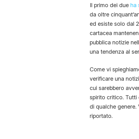
Il primo dei due
ha 
da oltre cinquant’a
ed esiste solo dal 2
cartacea mantenend
pubblica notizie nel
una tendenza al se
Come vi spieghiamo 
verificare una notiz
cui sarebbero avvenu
spirito critico. Tut
di qualche genere. 
riportato.