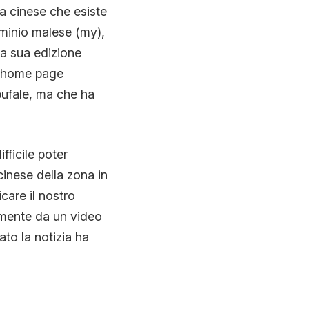
ta cinese che esiste
minio malese (my),
la sua edizione
a home page
 bufale, ma che ha
fficile poter
cinese della zona in
care il nostro
ramente da un video
to la notizia ha