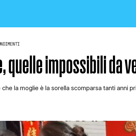
ONDIMENTI
e, quelle impossibili da v
CRONACA E POLITICA
 che la moglie è la sorella scomparsa tanti anni p
SCIENZA E TECNOLOGIA
SALUTE E MEDICINA