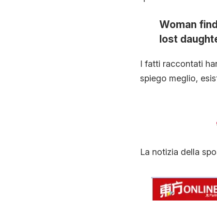
Woman finds
lost daught
I fatti raccontati h
spiego meglio, esist
La notizia della sp