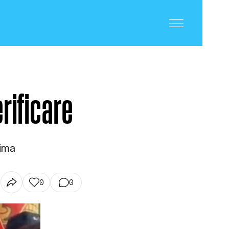
erificare
rima
0
0