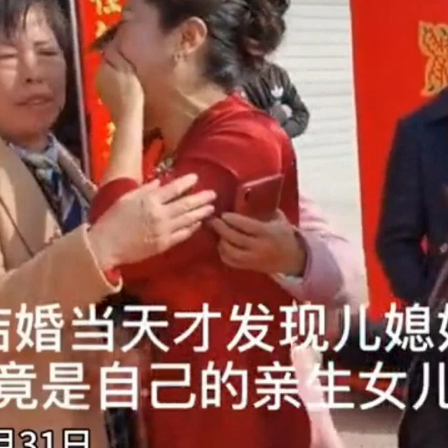
STORIA E CITAZIONI
INTRATTENIMENTO
COMPLOTTI, LEGGENDE URBANE ED EVERGREE
EDITORIALI
TRUFFE E SOCIAL NETWORK
CLIMA ED ENERGIA