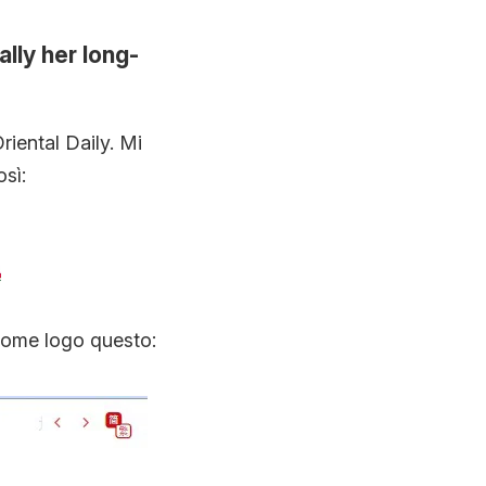
lly her long-
riental Daily. Mi
sì:
 come logo questo: