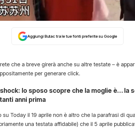
CONTATTI
CHI SIAMO
Aggiungi Butac tra le tue fonti preferite su Google
te che a breve girerà anche su altre testate – è appar
appositamente per generare click.
shock: lo sposo scopre che la moglie è… la s
anti anni prima
o su Today il 19 aprile non è altro che la parafrasi di qu
riamente una testata affidabile) che il 5 aprile pubblica