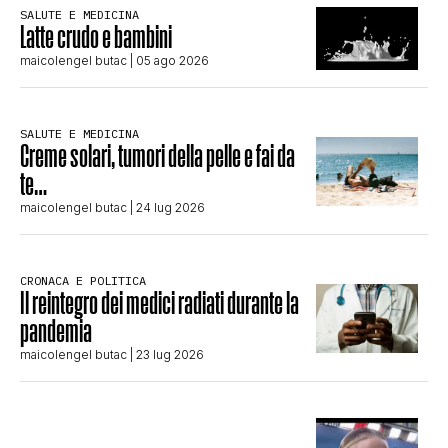
SALUTE E MEDICINA
Latte crudo e bambini
maicolengel butac
| 05 ago 2026
SALUTE E MEDICINA
Creme solari, tumori della pelle e fai da
te…
maicolengel butac
| 24 lug 2026
CRONACA E POLITICA
Il reintegro dei medici radiati durante la
pandemia
maicolengel butac
| 23 lug 2026