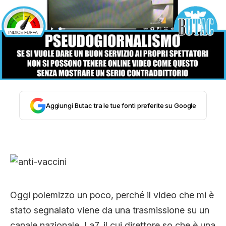
STORIA E CITAZIONI
INTRATTENIMENTO
COMPLOTTI, LEGGENDE URBANE ED
Aggiungi Butac tra le tue fonti preferite su Google
EVERGREEN
EDITORIALI
Oggi polemizzo un poco, perché il video che mi è
TRUFFE E SOCIAL NETWORK
stato segnalato viene da una trasmissione su un
canale nazionale, La7, il cui direttore so che è una