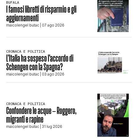
BUFALA
I famosi libretti di risparmio e gli
aggiornamenti
maicolengel butac
| 07 ago 2026
CRONACA E POLITICA
L’Italia ha sospeso l’accordo di
Schengen con la Spagna?
maicolengel butac
| 03 ago 2026
CRONACA E POLITICA
Confondere le acque – Roggero,
migranti e rapine
maicolengel butac
| 31 lug 2026