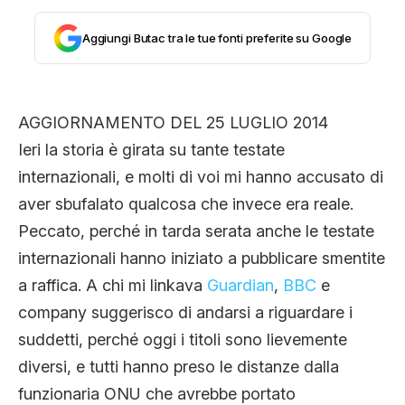
CLIMA ED ENERGIA
Aggiungi Butac tra le tue fonti preferite su Google
CONTATTI
AGGIORNAMENTO DEL 25 LUGLIO 2014
Ieri la storia è girata su tante testate
CHI SIAMO
internazionali, e molti di voi mi hanno accusato di
aver sbufalato qualcosa che invece era reale.
Peccato, perché in tarda serata anche le testate
internazionali hanno iniziato a pubblicare smentite
a raffica. A chi mi linkava
Guardian
,
BBC
e
company suggerisco di andarsi a riguardare i
suddetti, perché oggi i titoli sono lievemente
diversi, e tutti hanno preso le distanze dalla
funzionaria ONU che avrebbe portato