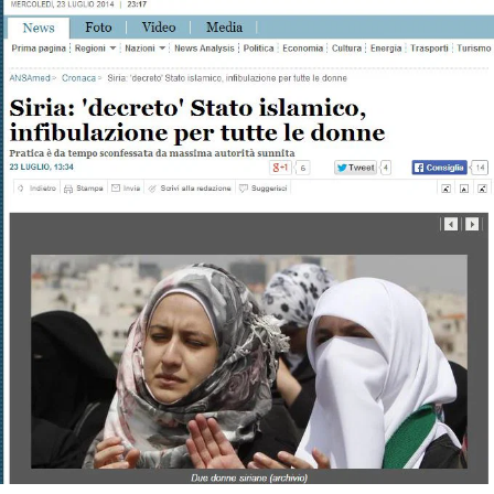
STORIA E CITAZIONI
INTRATTENIMENTO
COMPLOTTI, LEGGENDE URBANE ED
EVERGREEN
EDITORIALI
TRUFFE E SOCIAL NETWORK