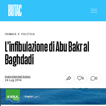
CRONACA E POLITICA
L’infibulazione di Abu Bakr al
Baghdadi
CRONACA E POLITICA
SCIENZA E TECNOLOGIA
maicolengel butac
0
0
24 Lug 2014
SALUTE E MEDICINA