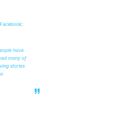
i Facebook
:
people have
ived many of
ing stories
 a