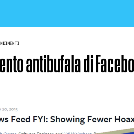
ONDIMENTI
ento antibufala di Face
CRONACA E POLITICA
SCIENZA E TECNOLOGIA
SALUTE E MEDICINA