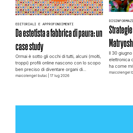
DISINFORMAZ
EDITORIALI E APPROFONDIMENTI
Strategie
Da estetista a fabbrica di paura: un
Matryos
case study
Il 30 giugno
Ormai è sotto gli occhi di tutti, alcuni (molti,
elettronica 
troppi) profili online nascono con lo scopo
ha come mit
ben preciso di diventare organi di
conoscevo:
maicolengel 
propaganda e disinformazione. Molti sono
maicolengel butac
| 17 lug 2026
editoriale d
bot telecomandati da centrali “della
testata tede
disinformazione”, ma proprio per questo
Wienand è un
sono facili da individuare e hanno un
buona parte 
seguito di follower spesso e volentieri
nostro, qui
gonfiato artificialmente, ovvero sono lì, […]