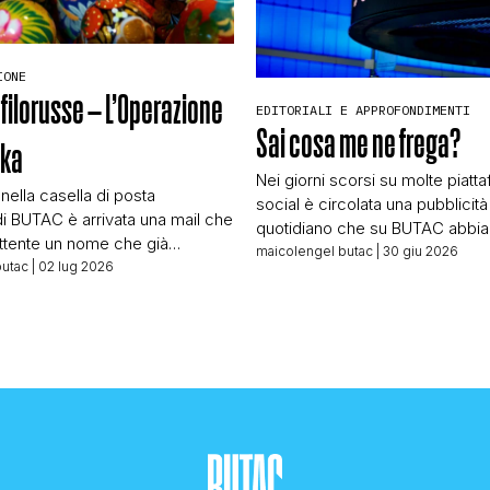
IONE
 filorusse – L’Operazione
EDITORIALI E APPROFONDIMENTI
Sai cosa me ne frega?
hka
Nei giorni scorsi su molte piatt
 nella casella di posta
social è circolata una pubblicità
di BUTAC è arrivata una mail che
quotidiano che su BUTAC abbi
tente un nome che già
incrociato più volte. Pubblicità “f
maicolengel butac
| 30 giu 2026
 Lars Wienand, responsabile
butac
| 02 lug 2026
grandissimo successo riscontra
elle verifiche per T-Online,
crowdfunding fatto da quel quot
sca online di larga diffusione.
raccolta fondi che quest’anno h
 ottimo giornalista che in
mezzo milione di euro che per
fa un lavoro molto simile al
a quella testata di continuare ne
ndi vedere […]
crescita. In […]