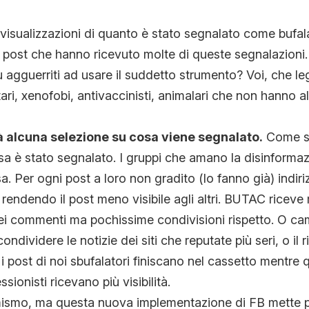
le visualizzazioni di quanto è stato segnalato come bufa
i post che hanno ricevuto molte di queste segnalazioni
iù agguerriti ad usare il suddetto strumento? Voi, che 
ari, xenofobi, antivaccinisti, animalari che non hanno al
 alcuna selezione su cosa viene segnalato.
Come se
sa è stato segnalato. I gruppi che amano la disinforma
. Per ogni post a loro non gradito (lo fanno già) indiri
, rendendo il post meno visibile agli altri. BUTAC riceve m
bei commenti ma pochissime condivisioni rispetto. O ca
ndividere le notizie dei siti che reputate più seri, o il r
 post di noi sbufalatori finiscano nel cassetto mentre q
sionisti ricevano più visibilità.
mismo, ma questa nuova implementazione di FB mette pi