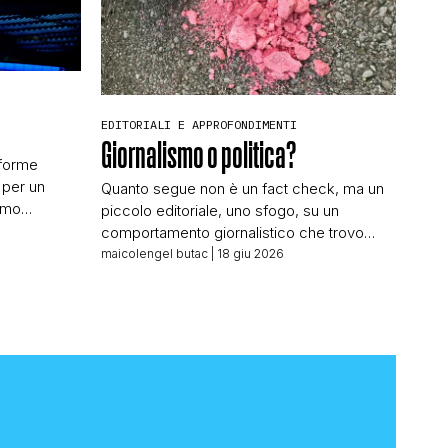
EDITORIALI E APPROFONDIMENTI
Giornalismo o politica?
aforme
 per un
Quanto segue non è un fact check, ma un
amo
piccolo editoriale, uno sfogo, su un
iglie” del
comportamento giornalistico che trovo
to dal
inammissibile, e che andrebbe sanzionato
maicolengel butac
| 18 giu 2026
idiano,
dall’Ordine dei Giornalisti – se fosse un
a superato il
Ordine di una qualche utilità. Indagando una
metteranno
notizia che ci era stata segnalata ho dovuto
lla sua
fare una ricerca su un nome e cognome,
autore […]