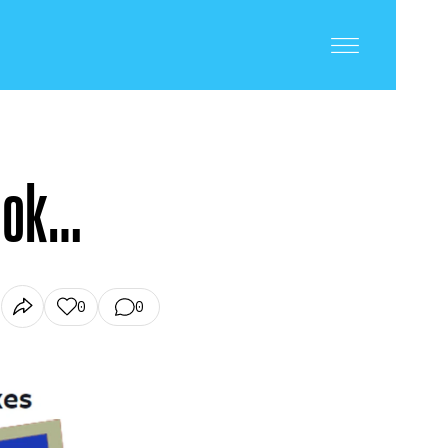
book…
0
0