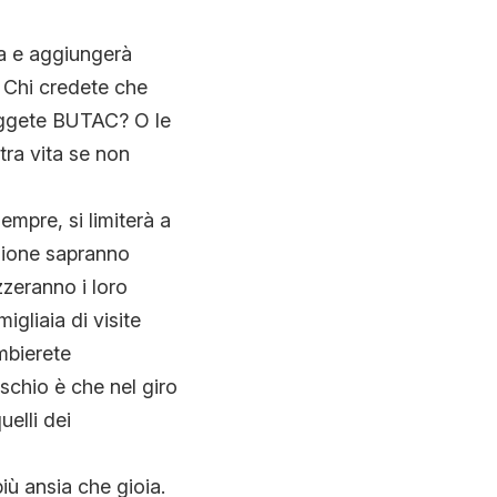
la e aggiungerà
. Chi credete che
leggete BUTAC? O le
tra vita se non
mpre, si limiterà a
zione sapranno
zzeranno i loro
igliaia di visite
mbierete
ischio è che nel giro
uelli dei
ù ansia che gioia.