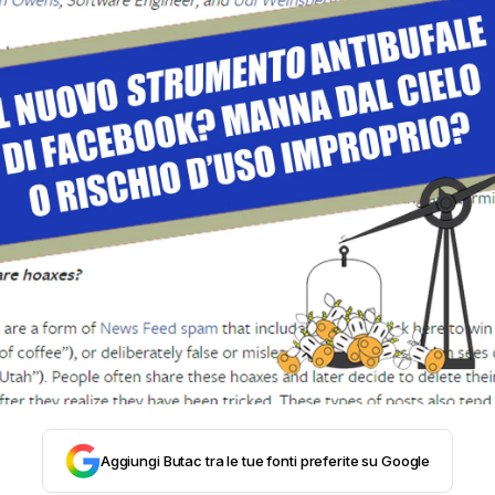
STORIA E CITAZIONI
INTRATTENIMENTO
COMPLOTTI, LEGGENDE URBANE ED EVERGREE
EDITORIALI
TRUFFE E SOCIAL NETWORK
CLIMA ED ENERGIA
Aggiungi Butac tra le tue fonti preferite su Google