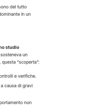
sono del tutto
dominante in un
no studio
i sosteneva un
a, questa “scoperta”:
trolli e verifiche.
, a causa di gravi
omportamento non