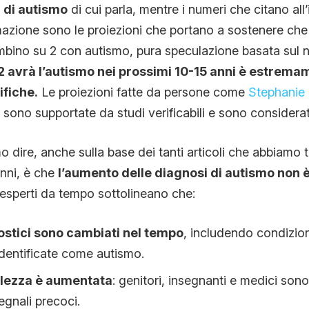
i di autismo
di cui parla, mentre i numeri che citano all’
mazione sono le proiezioni che portano a sostenere che c
bino su 2 con autismo, pura speculazione basata sul n
2 avrà l’autismo nei prossimi 10-15 anni è estrema
ifiche.
Le proiezioni fatte da persone come
Stephanie 
n sono supportate da studi verificabili e sono consider
 dire, anche sulla base dei tanti articoli che abbiamo t
anni, è che
l’aumento delle diagnosi di autismo non 
i esperti da tempo sottolineano che:
nostici sono cambiati nel tempo
, includendo condizion
dentificate come autismo.
lezza è aumentata
: genitori, insegnanti e medici sono
egnali precoci.