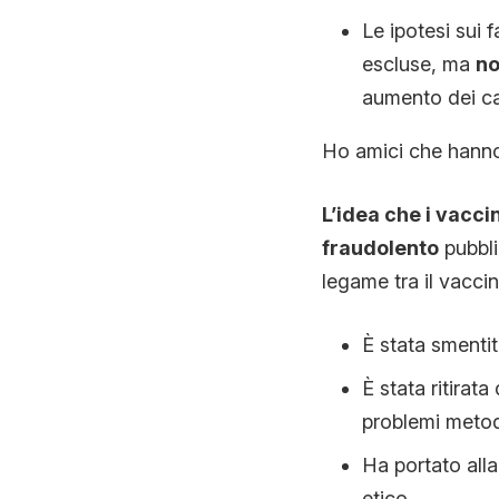
Le ipotesi sui 
escluse, ma
no
aumento dei ca
Ho amici che hanno 
L’idea che i vacci
fraudolento
pubbli
legame tra il vaccin
È stata smentit
È stata ritirat
problemi metodo
Ha portato all
etico.