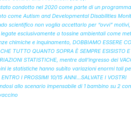
 stato condotto nel 2020 come parte di un programma
oto come Autism and Developmental Disabilities Moni
do scientifico non voglia accettarlo per “ovvi” motiv
i legate esclusivamente a tossine ambientali come meta
tanze chimiche e inquinamento, DOBBIAMO ESSERE C
CHE TUTTO QUANTO SOPRA È SEMPRE ESISISTO E
ZIONI STATISTICHE, mentre dall’ingresso dei VACCI
ni le statistiche hanno subìto variazioni enormi tali per
ENTRO I PROSSIMI 10/15 ANNI…SALVATE I VOSTRI
andosi allo scenario impensabile di 1 bambino su 2 co
 vaccino