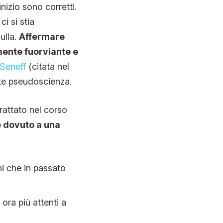
inizio sono corretti.
i si stia
ulla.
Affermare
mente fuorviante e
Seneff
(citata nel
ate pseudoscienza.
rattato nel corso
è dovuto a una
i che in passato
 ora più attenti a