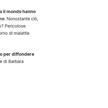
tto il mondo hanno
mo
. Nonostante ciò,
to? Pericolose
orno di malattie
to per diffondere
e di Barbara