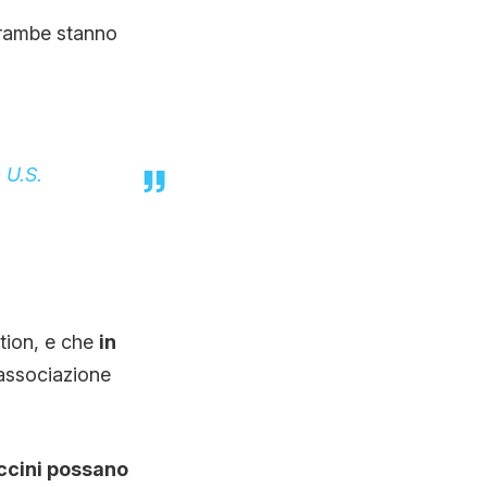
trambe stanno
 U.S.
tion, e che
in
 associazione
accini possano