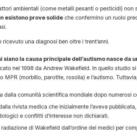
fattori ambientali (come metalli pesanti o pesticidi) non 
n esistono prove solide
che confermino un ruolo pre
si.
ricevuto una diagnosi ben oltre i trent’anni.
ni siano la causa principale dell’autismo nasce da u
cato nel 1998 da Andrew Wakefield. In quello studio s
o MPR (morbillo, parotite, rosolia) e l’autismo. Tuttavi
a dalla comunità scientifica mondiale dopo numerosi con
a dalla rivista medica che inizialmente l’aveva pubblicata
logici e conflitti d’interesse non dichiarati.
a radiazione di Wakefield dall’ordine dei medici per c