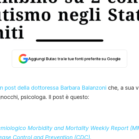
CONTATTI
CHI SIAMO
Aggiungi Butac tra le tue fonti preferite su Google
n post della dottoressa Barbara Balanzoni
che, a sua vo
gnocchi, psicologa. Il post è questo:
miologico Morbidity and Mortality Weekly Report (
sease Control and Prevention (CDC).