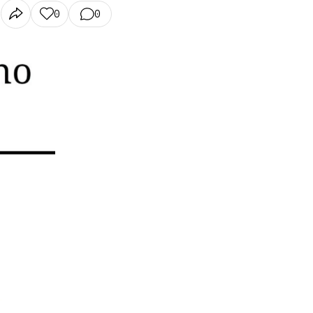
0
0
N