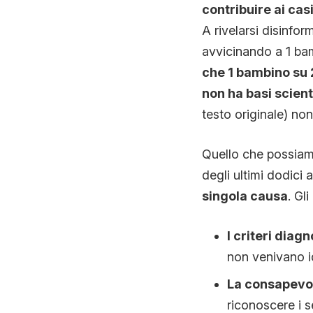
contribuire ai cas
A rivelarsi disinfor
avvicinando a 1 bam
che 1 bambino su 
non ha basi scient
testo originale) no
Quello che possiamo
degli ultimi dodici 
singola causa
. Gl
I criteri diag
non venivano i
La consapevo
riconoscere i s