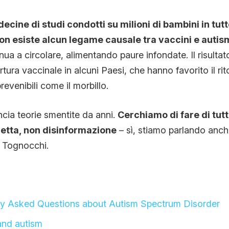
decine di studi condotti su milioni di bambini in tu
n esiste alcun legame causale tra vaccini e autis
nua a circolare, alimentando paure infondate. Il risulta
rtura vaccinale in alcuni Paesi, che hanno favorito il rit
revenibili come il morbillo.
ancia teorie smentite da anni.
Cerchiamo di fare di tut
etta, non disinformazione
– sì, stiamo parlando anch
a Tognocchi.
y Asked Questions about Autism Spectrum Disorder
nd autism