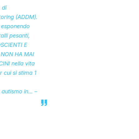
 di
toring (ADDM).
i, esponendo
lli pesanti,
OSCIENTI E
 NON HA MAI
NI nella vita
 cui si stima 1
n autismo in… –