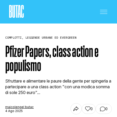
COMPLOTTI, LEGGENDE URBANE ED EVERGREEN
Pfizer Papers, class action e
populismo
CRONACA E POLITICA
Sfruttare e alimentare le paure della gente per spingerla a
SCIENZA E TECNOLOGIA
partecipare a una class action "con una modica somma
di sole 250 euro"...
SALUTE E MEDICINA
maicolengel butac
0
0
4 Ago 2025