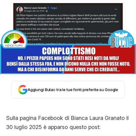
STORIA E CITAZIONI
INTRATTENIMENTO
COMPLOTTI, LEGGENDE URBANE ED
EVERGREEN
Aggiungi Butac tra le tue fonti preferite su Google
EDITORIALI
Sulla pagina Facebook di Bianca Laura Granato il
TRUFFE E SOCIAL NETWORK
30 luglio 2025 è apparso questo post: