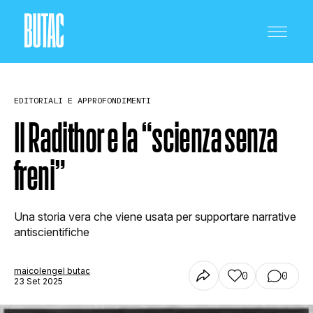
EDITORIALI E APPROFONDIMENTI
Il Radithor e la “scienza senza
freni”
CRONACA E POLITICA
Una storia vera che viene usata per supportare narrative
SCIENZA E TECNOLOGIA
antiscientifiche
maicolengel butac
0
0
SALUTE E MEDICINA
23 Set 2025