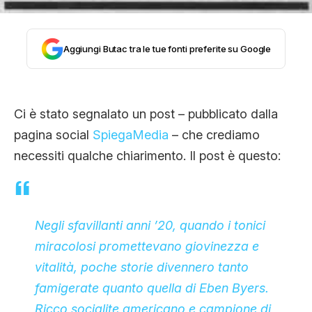
CLIMA ED ENERGIA
Aggiungi Butac tra le tue fonti preferite su Google
CONTATTI
Ci è stato segnalato un post – pubblicato dalla
CHI SIAMO
pagina social
SpiegaMedia
– che crediamo
necessiti qualche chiarimento. Il post è questo:
Negli sfavillanti anni ’20, quando i tonici
miracolosi promettevano giovinezza e
vitalità, poche storie divennero tanto
famigerate quanto quella di Eben Byers.
Ricco socialite americano e campione di