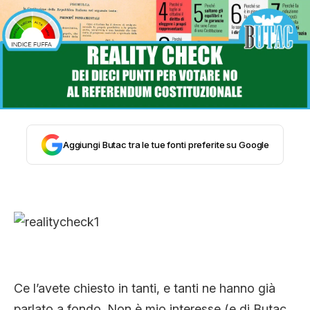
STORIA E CITAZIONI
INTRATTENIMENTO
COMPLOTTI, LEGGENDE URBANE ED
Aggiungi Butac tra le tue fonti preferite su Google
EVERGREEN
EDITORIALI
TRUFFE E SOCIAL NETWORK
Ce l’avete chiesto in tanti, e tanti ne hanno già
parlato a fondo. Non è mio interesse (e di Butac