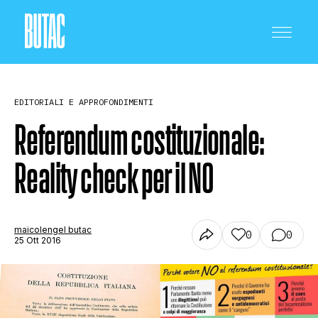
EDITORIALI E APPROFONDIMENTI
Referendum costituzionale:
Reality check per il NO
CRONACA E POLITICA
SCIENZA E TECNOLOGIA
maicolengel butac
0
0
25 Ott 2016
SALUTE E MEDICINA