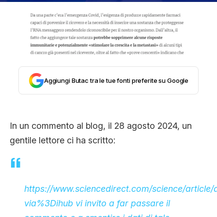
STORIA E CITAZIONI
INTRATTENIMENTO
Aggiungi Butac tra le tue fonti preferite su Google
COMPLOTTI, LEGGENDE URBANE ED
EVERGREEN
In un commento al blog, il 28 agosto 2024, un
gentile lettore ci ha scritto:
EDITORIALI
TRUFFE E SOCIAL NETWORK
https://www.sciencedirect.com/science/articl
via%3Dihub
vi invito a far passare il