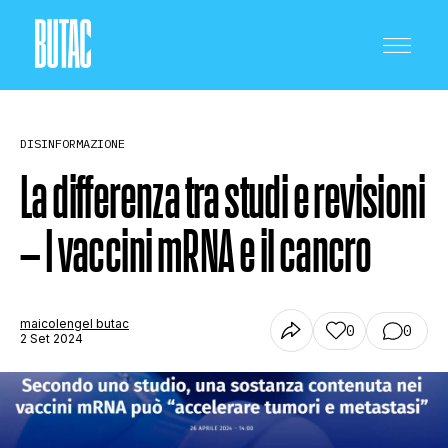
DISINFORMAZIONE
La differenza tra studi e revisioni
– I vaccini mRNA e il cancro
CRONACA E POLITICA
SCIENZA E TECNOLOGIA
maicolengel butac
0
0
2 Set 2024
SALUTE E MEDICINA