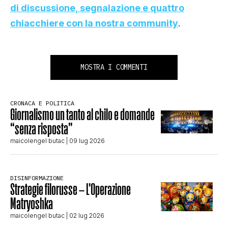
di discussione, segnalazione e quattro
chiacchiere con la nostra community
.
MOSTRA I COMMENTI
CRONACA E POLITICA
Giornalismo un tanto al chilo e domande
“senza risposta”
maicolengel butac
| 09 lug 2026
DISINFORMAZIONE
Strategie filorusse – L’Operazione
Matryoshka
maicolengel butac
| 02 lug 2026