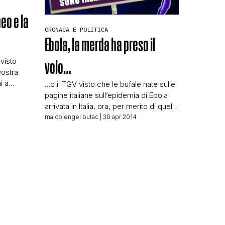
eo e la
CRONACA E POLITICA
Ebola, la merda ha preso il
 visto
volo…
vostra
i a
…o il TGV visto che le bufale nate sulle
N
sia vero…
pagine italiane sull’epidemia di Ebola
quelli
arrivata in Italia, ora, per merito di quello
ne ha
splendido strumento che è la rete sono
maicolengel butac
| 30 apr 2014
orsi il
in Francia, domani l’Inghilterra,
al
prossimamente il mondo. Come
si che
gongoleranno felici quegli ebeti che le
hanno messe in giro e come
andrebbero invece puniti magari con
una […]