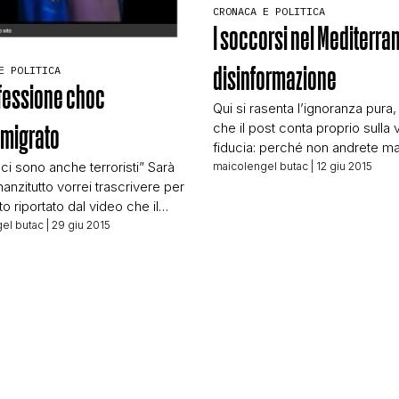
CRONACA E POLITICA
STORIA E CITAZIONI
I soccorsi nel Mediterran
disinformazione
E POLITICA
fessione choc
INTRATTENIMENTO
Qui si rasenta l’ignoranza pura,
che il post conta proprio sulla 
mmigrato
fiducia: perché non andrete ma
COMPLOTTI, LEGGENDE URBANE ED EVERGREE
verificare se quanto riportato 
i ci sono anche terroristi” Sarà
maicolengel butac
| 12 giu 2015
o sbaglio? La maggior parte di 
anzitutto vorrei trascrivere per
che hanno condiviso l’immagi
o riportato dal video che il
solo cliccato “mi piace” senza p
 allega all’articolo: IMMIGRATO:
el butac
| 29 giu 2015
EDITORIALI
minimo problema. Dà addosso 
ito) parlano arabo
governo, agli immigrati, ai pae
STATORE: Si IMMIGRATO: Si
non c’interessano. Cosa […]
ERVISTATORE: E arrivano tutti
TRUFFE E SOCIAL NETWORK
arca IMMIGRATO: Si con barca
TATORE: Poi una volta arrivati
a cosa fanno, vengono tutti su
CLIMA ED ENERGIA