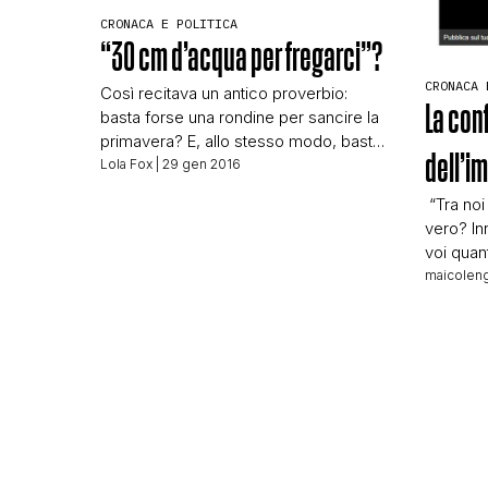
CRONACA E POLITICA
“30 cm d’acqua per fregarci”?
CRONACA 
Così recitava un antico proverbio:
La con
basta forse una rondine per sancire la
primavera? E, allo stesso modo, basta
dell’i
una foto a sancire un’accusa? Beh… la
Lola Fox
| 29 gen 2016
risposta potrebbe essere sì, dipende…
​ “Tra no
In rete circola una foto che
vero? Inn
accuserebbe… non si sa chi, di
voi quant
architettare falsi sbarchi al fine di… non
Giornale
maicoleng
si sa. Abbiamo trovato una variante […]
(indefin
INTERVI
tanti INT
con la b
INTERVIS
in Sicili
[…]