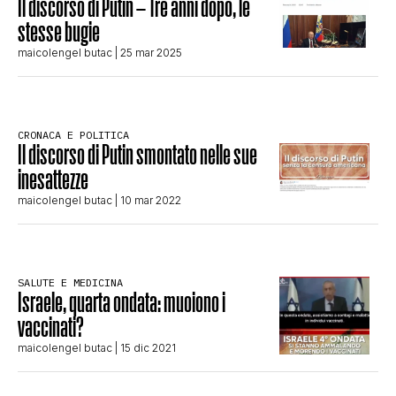
Il discorso di Putin – Tre anni dopo, le
STORIA E CITAZIONI
stesse bugie
maicolengel butac
| 25 mar 2025
INTRATTENIMENTO
CRONACA E POLITICA
Il discorso di Putin smontato nelle sue
COMPLOTTI, LEGGENDE URBANE ED
inesattezze
maicolengel butac
| 10 mar 2022
EVERGREEN
EDITORIALI
SALUTE E MEDICINA
Israele, quarta ondata: muoiono i
vaccinati?
TRUFFE E SOCIAL NETWORK
maicolengel butac
| 15 dic 2021