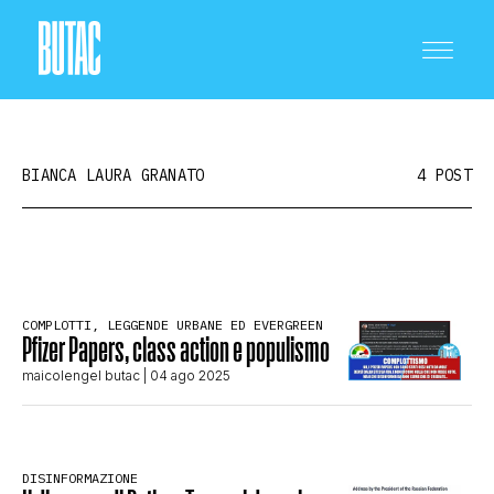
BIANCA LAURA GRANATO
4 POST
CRONACA E POLITICA
COMPLOTTI, LEGGENDE URBANE ED EVERGREEN
Pfizer Papers, class action e populismo
SCIENZA E TECNOLOGIA
maicolengel butac
| 04 ago 2025
SALUTE E MEDICINA
DISINFORMAZIONE